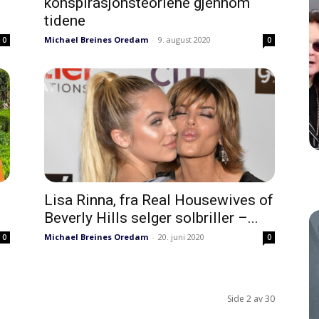
konspirasjonsteoriene gjennom
tidene
Michael Breines Oredam
-
9. august 2020
0
0
Lisa Rinna, fra Real Housewives of
Beverly Hills selger solbriller –...
Michael Breines Oredam
-
20. juni 2020
0
0
Side 2 av 30