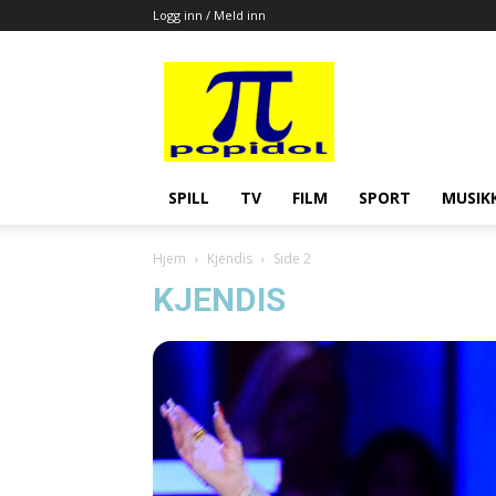
Logg inn / Meld inn
Popidol
SPILL
TV
FILM
SPORT
MUSIK
Hjem
Kjendis
Side 2
KJENDIS