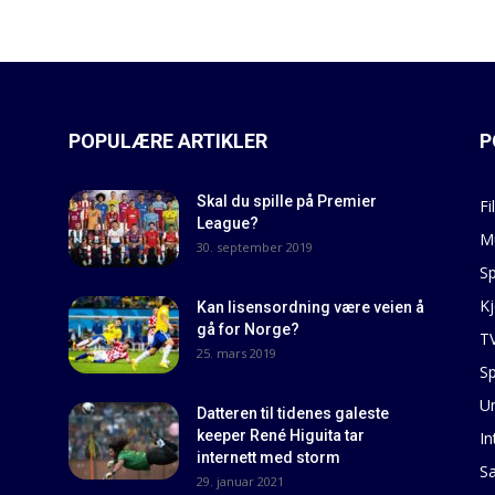
POPULÆRE ARTIKLER
P
Skal du spille på Premier
Fi
League?
M
30. september 2019
Sp
Kj
Kan lisensordning være veien å
gå for Norge?
T
25. mars 2019
Sp
U
Datteren til tidenes galeste
keeper René Higuita tar
In
internett med storm
S
29. januar 2021