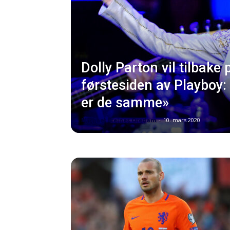
Dolly Parton vil tilbake 
førstesiden av Playboy
er de samme»
Michael Breines Oredam
-
10. mars 2020