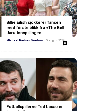
Billie Eilish sjokkerer fansen
med første blikk fra «The Bell
Jar»-innspillingen
Michael Breines Oredam
-
5. august 2026
0
Fotballspillerne Ted Lasso er