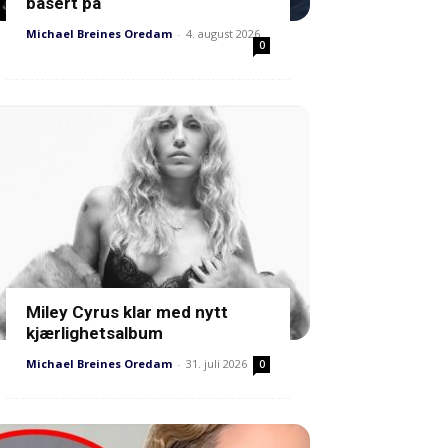
basert på
Michael Breines Oredam
-
4. august 2026
0
Miley Cyrus klar med nytt
kjærlighetsalbum
Michael Breines Oredam
-
31. juli 2026
0