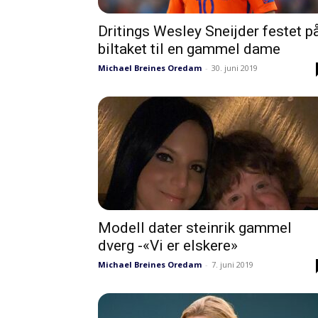
Dritings Wesley Sneijder festet p
biltaket til en gammel dame
Michael Breines Oredam
-
30. juni 2019
Modell dater steinrik gammel
dverg -«Vi er elskere»
Michael Breines Oredam
-
7. juni 2019