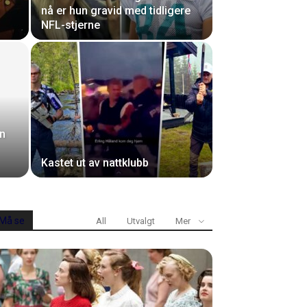
n
nå er hun gravid med tidligere
NFL-stjerne
en
Kastet ut av nattklubb
Må se
All
Utvalgt
Mer