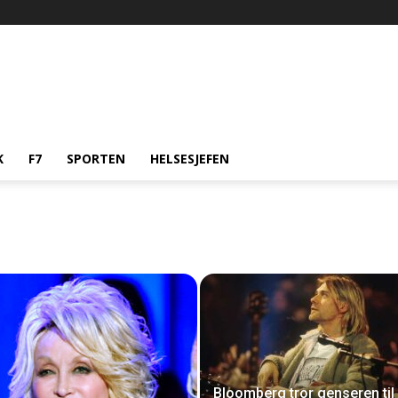
K
F7
SPORTEN
HELSESJEFEN
Bloomberg tror genseren til