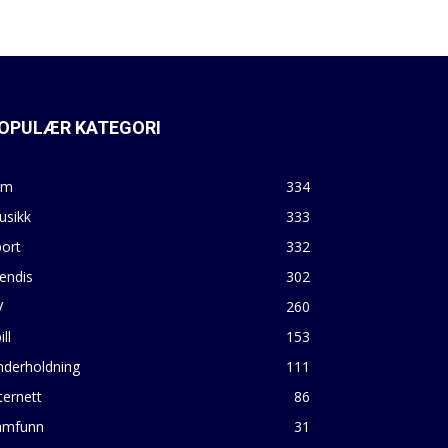
OPULÆR KATEGORI
lm
334
usikk
333
ort
332
endis
302
V
260
ill
153
nderholdning
111
ternett
86
amfunn
31