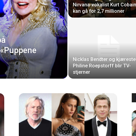
Nirvana-vokalist Kurt Cobai
kan gå for 2,7 millioner
på
: «Puppene
Nicklas Bendter og kjærest
Philine Roepstorff blir TV-
stjerner