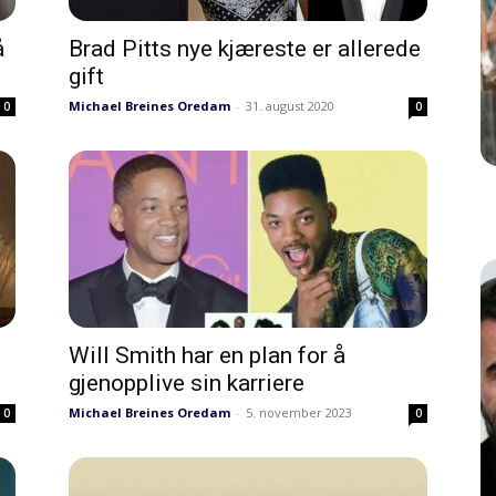
å
Brad Pitts nye kjæreste er allerede
gift
Michael Breines Oredam
-
31. august 2020
0
0
Will Smith har en plan for å
gjenopplive sin karriere
Michael Breines Oredam
-
5. november 2023
0
0