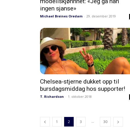
modellskjønnhet: «Jeg ga han
ingen sjanse»
Michael Breines Oredam
-
29. desember 2019
Chelsea-stjerne dukket opp til
bursdagsmiddag hos supporter!
T. Richardson
-
1. oktober 2018
...
1
2
3
30