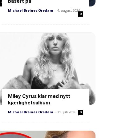
basert på
Michael Breines Oredam
-
4. august 2026
0
Miley Cyrus klar med nytt
kjærlighetsalbum
Michael Breines Oredam
-
31. juli 2026
0