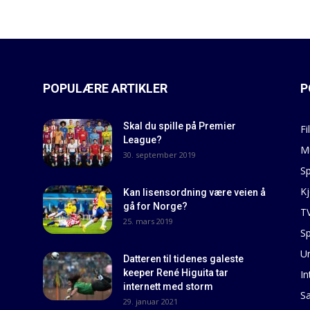
POPULÆRE ARTIKLER
P
Skal du spille på Premier
Fi
League?
M
30. september 2019
Sp
Kj
Kan lisensordning være veien å
gå for Norge?
T
25. mars 2019
Sp
U
Datteren til tidenes galeste
keeper René Higuita tar
In
internett med storm
S
29. januar 2021