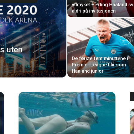
ydmyket – Erling Haaland sv
aldri på invitasjonen
s uten
De første fem minuttene i
Premier League blir som
Haaland junior