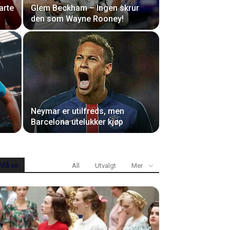
arte
Glem Beckham – Ingen skrur
den som Wayne Rooney!
Neymar er utilfreds, men
Barcelona utelukker kjøp
Må se
All
Utvalgt
Mer