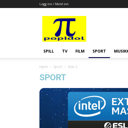
Logg inn / Meld inn
Popidol
SPILL
TV
FILM
SPORT
MUSIK
Hjem
Sport
Side 2
SPORT