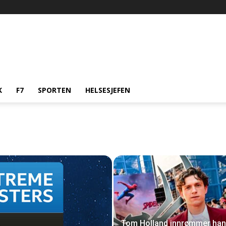
K
F7
SPORTEN
HELSESJEFEN
Tom Holland innrømmer han