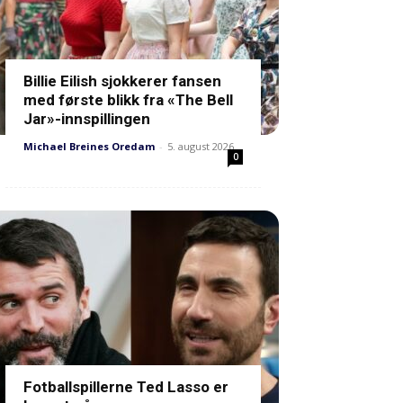
Billie Eilish sjokkerer fansen
med første blikk fra «The Bell
Jar»-innspillingen
Michael Breines Oredam
-
5. august 2026
0
Fotballspillerne Ted Lasso er