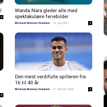
l
Wanda Nara gleder alle med
spektakulære feriebilder
0
Michael Breines Oredam
-
12. juni 2021
0
Den mest verdifulle spilleren fra
16 til 40 år.
Michael Breines Oredam
-
21. februar 2020
0
0