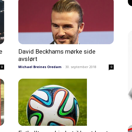
e
David Beckhams mørke side
avslørt
Michael Breines Oredam
-
30. september 2018
0
0