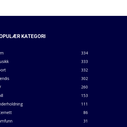
OPULÆR KATEGORI
lm
334
usikk
333
ort
332
endis
302
V
260
ill
153
nderholdning
111
ternett
86
amfunn
31