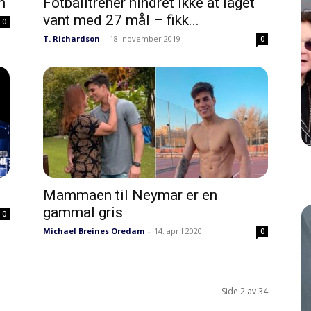
m
Fotballtrener hindret ikke at laget
vant med 27 mål – fikk...
0
T. Richardson
-
18. november 2019
0
Mammaen til Neymar er en
gammal gris
0
Michael Breines Oredam
-
14. april 2020
0
Side 2 av 34