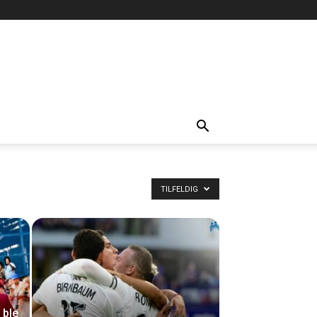
TILFELDIG
 ble