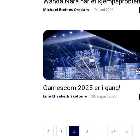
Wanda Nara har et kjempeproble
Michael Breines Oredam
-
19. juni 2020
Gamescom 2025 er i gang!
Lina Elisabeth Skottene
-
20. august 2025
...
1
2
3
34