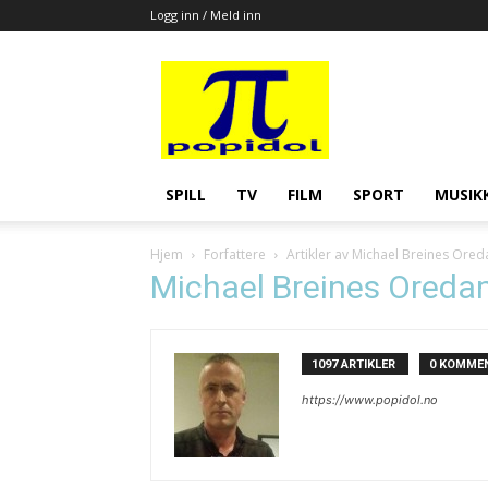
Logg inn / Meld inn
Popidol
SPILL
TV
FILM
SPORT
MUSIK
Hjem
Forfattere
Artikler av Michael Breines Ore
Michael Breines Ored
1097 ARTIKLER
0 KOMME
https://www.popidol.no