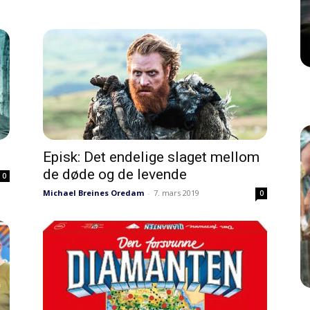
Episk: Det endelige slaget mellom
de døde og de levende
0
Michael Breines Oredam
-
7. mars 2019
0