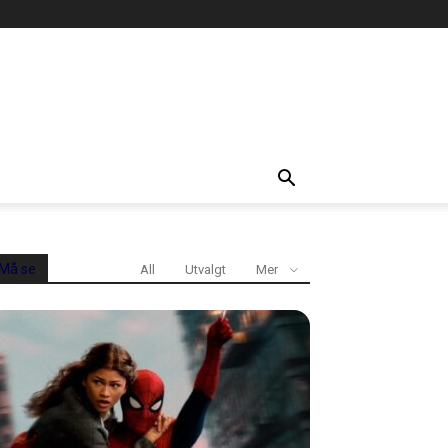
Må se
All
Utvalgt
Mer