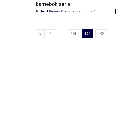
barnebok serie
Michael Breines Oredam
-
27. februar 2019
...
...
1
103
104
105