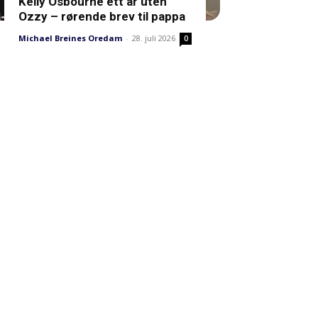
Kelly Osbourne ett år uten
Ozzy – rørende brev til pappa
Michael Breines Oredam
-
28. juli 2026
0