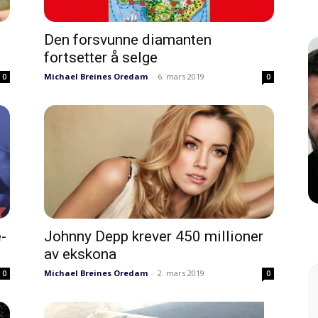
Den forsvunne diamanten
fortsetter å selge
Michael Breines Oredam
-
6. mars 2019
0
0
-
Johnny Depp krever 450 millioner
av ekskona
Michael Breines Oredam
-
2. mars 2019
0
0