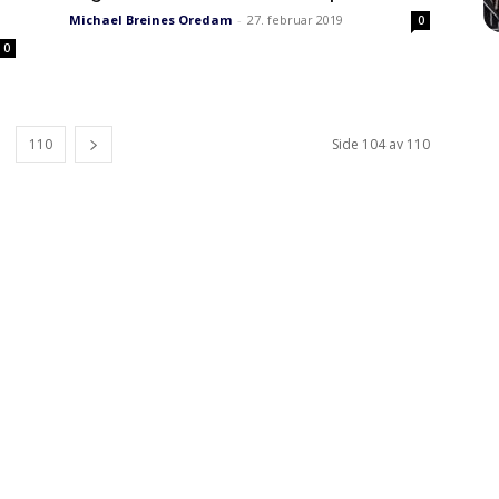
Michael Breines Oredam
-
27. februar 2019
0
0
110
Side 104 av 110