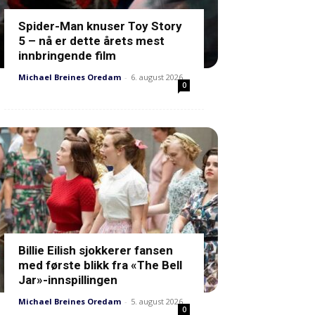
Spider-Man knuser Toy Story
5 – nå er dette årets mest
innbringende film
Michael Breines Oredam
-
6. august 2026
0
Billie Eilish sjokkerer fansen
med første blikk fra «The Bell
Jar»-innspillingen
Michael Breines Oredam
-
5. august 2026
0