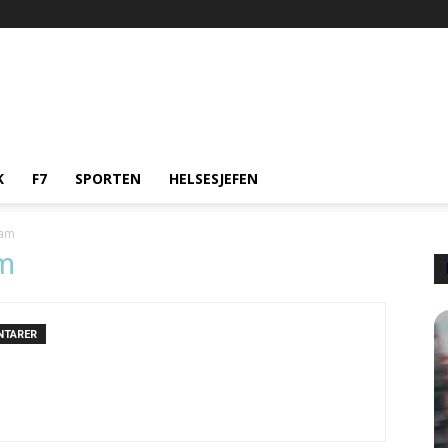
K
F7
SPORTEN
HELSESJEFEN
dam
am
NTARER