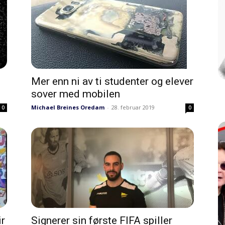
Mer enn ni av ti studenter og elever
sover med mobilen
Michael Breines Oredam
-
28. februar 2019
0
0
ir
Signerer sin første FIFA spiller