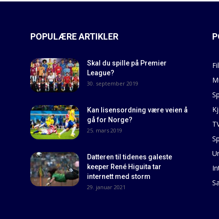
POPULÆRE ARTIKLER
P
Skal du spille på Premier
Fi
League?
M
30. september 2019
Sp
Kj
Kan lisensordning være veien å
gå for Norge?
T
25. mars 2019
Sp
U
Datteren til tidenes galeste
keeper René Higuita tar
In
internett med storm
S
29. januar 2021