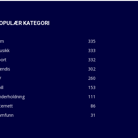
OPULÆR KATEGORI
lm
335
usikk
333
ort
332
endis
302
V
260
ill
153
nderholdning
111
ternett
86
amfunn
31