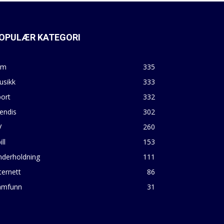
OPULÆR KATEGORI
lm
335
usikk
333
ort
332
endis
302
V
260
ill
153
nderholdning
111
ternett
86
amfunn
31