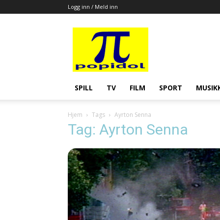
Logg inn / Meld inn
Popidol
SPILL
TV
FILM
SPORT
MUSIK
Hjem
Tags
Ayrton Senna
Tag: Ayrton Senna