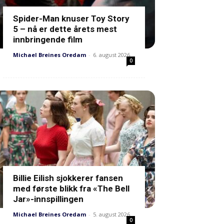
Spider-Man knuser Toy Story
5 – nå er dette årets mest
innbringende film
Michael Breines Oredam
-
6. august 2026
0
Billie Eilish sjokkerer fansen
med første blikk fra «The Bell
Jar»-innspillingen
Michael Breines Oredam
-
5. august 2026
0