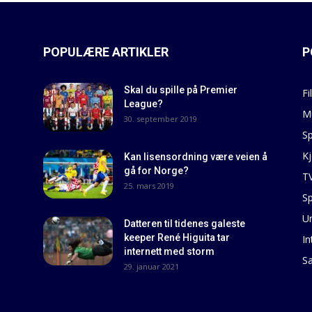
POPULÆRE ARTIKLER
P
Skal du spille på Premier
Fi
League?
M
30. september 2019
Sp
Kj
Kan lisensordning være veien å
gå for Norge?
T
25. mars 2019
Sp
U
Datteren til tidenes galeste
keeper René Higuita tar
In
internett med storm
S
29. januar 2021