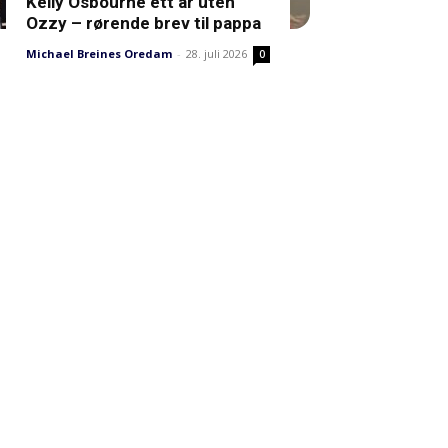
Kelly Osbourne ett år uten
Ozzy – rørende brev til pappa
Michael Breines Oredam
-
28. juli 2026
0