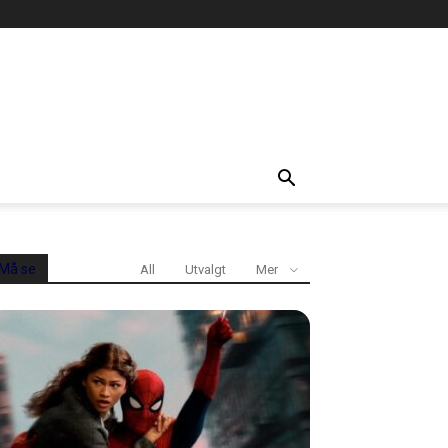
Må se
All
Utvalgt
Mer