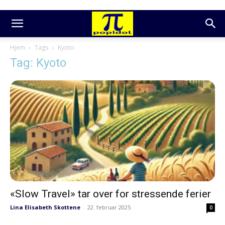
Hjem
Tags
Kyoto
Tag: Kyoto
«Slow Travel» tar over for stressende ferier
Lina Elisabeth Skottene
-
22. februar 2025
0