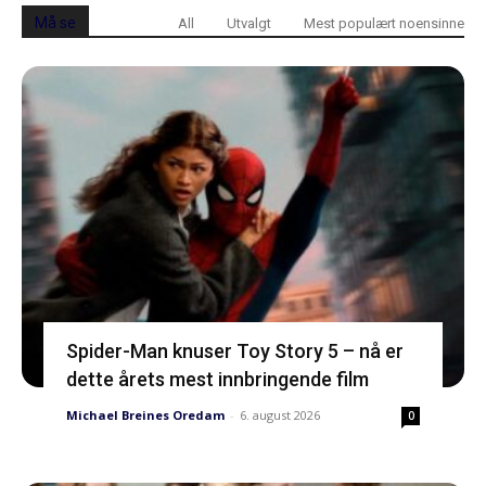
Må se
All
Utvalgt
Mest populært noensinne
Spider-Man knuser Toy Story 5 – nå er
dette årets mest innbringende film
Michael Breines Oredam
-
6. august 2026
0