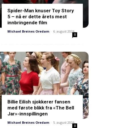
Spider-Man knuser Toy Story
5 – nå er dette årets mest
innbringende film
Michael Breines Oredam
-
6. august 2026
0
Billie Eilish sjokkerer fansen
med første blikk fra «The Bell
Jar»-innspillingen
Michael Breines Oredam
-
5. august 2026
0