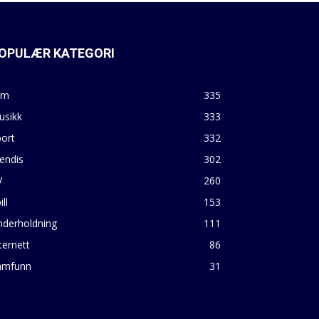
OPULÆR KATEGORI
lm
335
usikk
333
ort
332
endis
302
V
260
ill
153
nderholdning
111
ternett
86
amfunn
31