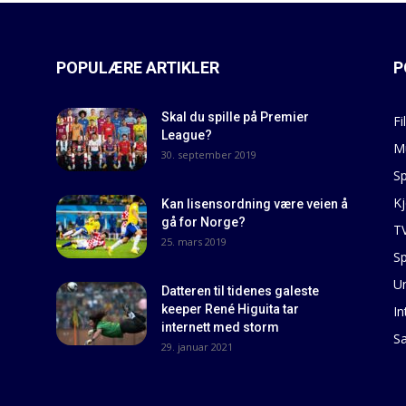
POPULÆRE ARTIKLER
P
Skal du spille på Premier
Fi
League?
M
30. september 2019
Sp
Kj
Kan lisensordning være veien å
gå for Norge?
T
25. mars 2019
Sp
U
Datteren til tidenes galeste
keeper René Higuita tar
In
internett med storm
S
29. januar 2021