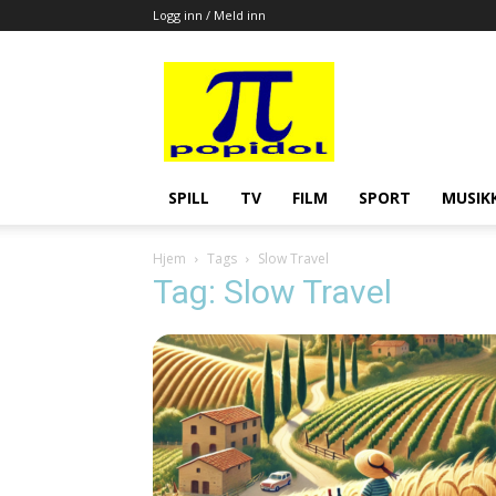
Logg inn / Meld inn
Popidol
SPILL
TV
FILM
SPORT
MUSIK
Hjem
Tags
Slow Travel
Tag: Slow Travel