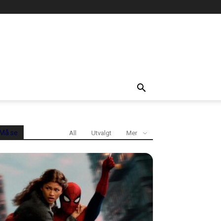
Må se
All
Utvalgt
Mer