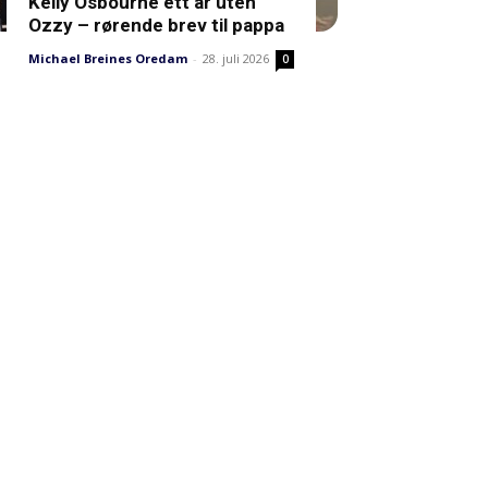
Kelly Osbourne ett år uten
Ozzy – rørende brev til pappa
Michael Breines Oredam
-
28. juli 2026
0