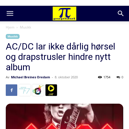
Hjem
Musikk
Musikk
AC/DC lar ikke dårlig hørsel
og drapstrusler hindre nytt
album
Av
Michael Breines Oredam
-
8. oktober 2020
1754
0