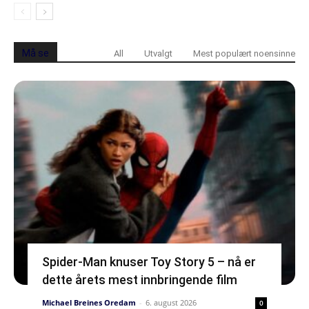
Må se
All
Utvalgt
Mest populært noensinne
Spider-Man knuser Toy Story 5 – nå er
dette årets mest innbringende film
Michael Breines Oredam
-
6. august 2026
0