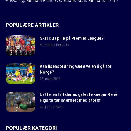
Ansvarlig: Michael Breines Oredam: Mail:
Michael@f7.no
POPULÆRE ARTIKLER
Skal du spille på Premier League?
30. september 2019
Kan lisensordning være veien å gå for
Norge?
25. mars 2019
Datteren til tidenes galeste keeper René
Higuita tar internett med storm
29. januar 2021
POPULÆR KATEGORI