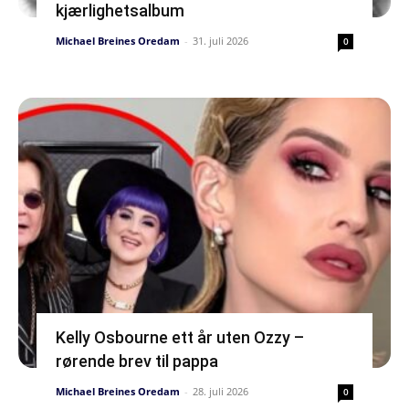
kjærlighetsalbum
Michael Breines Oredam
-
31. juli 2026
0
Kelly Osbourne ett år uten Ozzy –
rørende brev til pappa
Michael Breines Oredam
-
28. juli 2026
0