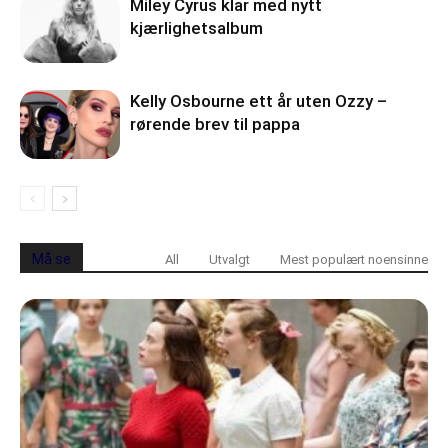
Miley Cyrus klar med nytt
kjærlighetsalbum
Kelly Osbourne ett år uten Ozzy –
rørende brev til pappa
Må se
All
Utvalgt
Mest populært noensinne