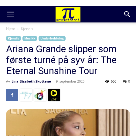
Hjem
Kjendis
Kjendis
Musikk
Underholdning
Ariana Grande slipper som
første turné på syv år: The
Eternal Sunshine Tour
Av
Lina Elisabeth Skottene
-
9. september 2025
666
0