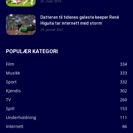
25. mars 2019
Datteren til tidenes galeste keeper René
Higuita tar internett med storm
29. januar 2021
POPULÆR KATEGORI
Film
334
Musikk
333
Sport
332
Kjendis
302
TV
260
Spill
153
Underholdning
111
Internett
86