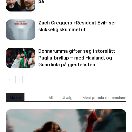
på
Zach Creggers «Resident Evil» ser
skikkelig skummel ut
Donnarumma gifter seg i storslått
Puglia-bryllup – med Haaland, og
Guardiola på gjestelisten
Må se
All
Utvalgt
Mest populært noensinne