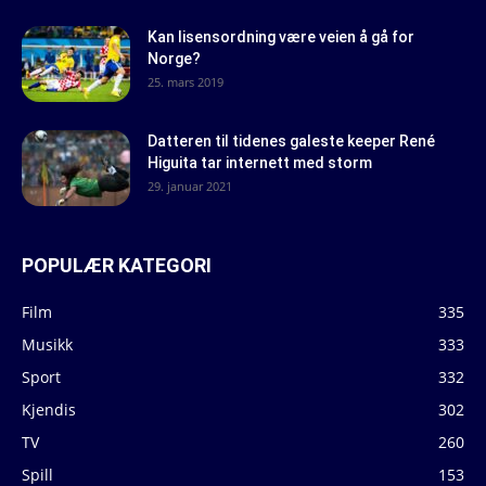
Kan lisensordning være veien å gå for
Norge?
25. mars 2019
Datteren til tidenes galeste keeper René
Higuita tar internett med storm
29. januar 2021
POPULÆR KATEGORI
Film
335
Musikk
333
Sport
332
Kjendis
302
TV
260
Spill
153