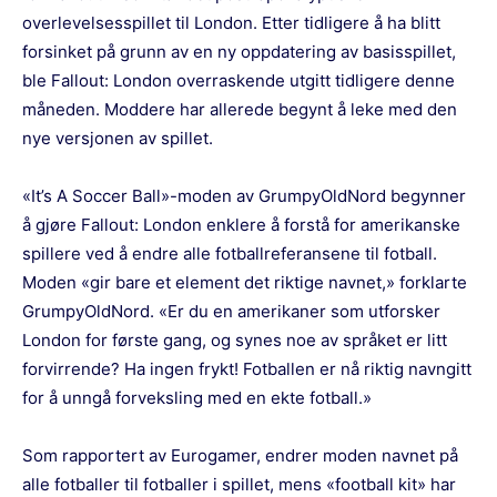
overlevelsesspillet til London. Etter tidligere å ha blitt
forsinket på grunn av en ny oppdatering av basisspillet,
ble Fallout: London overraskende utgitt tidligere denne
måneden. Moddere har allerede begynt å leke med den
nye versjonen av spillet.
«It’s A Soccer Ball»-moden av GrumpyOldNord begynner
å gjøre Fallout: London enklere å forstå for amerikanske
spillere ved å endre alle fotballreferansene til fotball.
Moden «gir bare et element det riktige navnet,» forklarte
GrumpyOldNord. «Er du en amerikaner som utforsker
London for første gang, og synes noe av språket er litt
forvirrende? Ha ingen frykt! Fotballen er nå riktig navngitt
for å unngå forveksling med en ekte fotball.»
Som rapportert av
Eurogamer,
endrer moden navnet på
alle fotballer til fotballer i spillet, mens «football kit» har