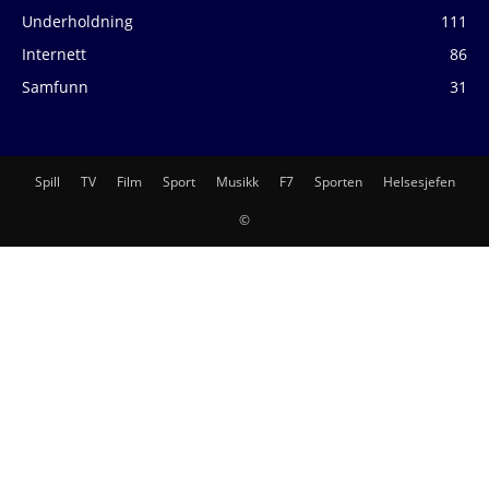
Underholdning
111
Internett
86
Samfunn
31
Spill
TV
Film
Sport
Musikk
F7
Sporten
Helsesjefen
©