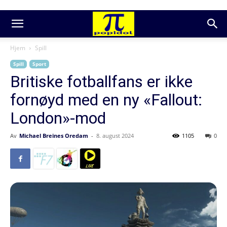
Hjem
Spill
Spill
Sport
Britiske fotballfans er ikke
fornøyd med en ny «Fallout:
London»-mod
Av
Michael Breines Oredam
-
8. august 2024
1105
0