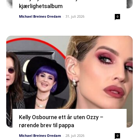
kjærlighetsalbum
Michael Breines Oredam
-
31. juli 2026
0
Kelly Osbourne ett år uten Ozzy –
rørende brev til pappa
Michael Breines Oredam
-
28. juli 2026
0