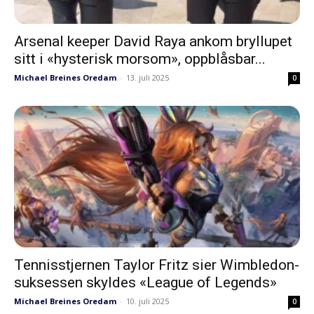
Arsenal keeper David Raya ankom bryllupet
sitt i «hysterisk morsom», oppblåsbar...
Michael Breines Oredam
-
13. juli 2025
0
Tennisstjernen Taylor Fritz sier Wimbledon-
suksessen skyldes «League of Legends»
Michael Breines Oredam
-
10. juli 2025
0