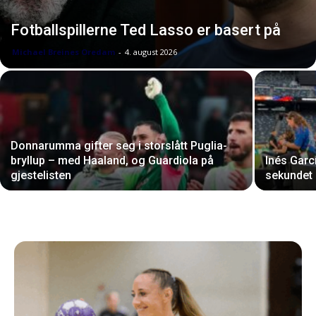
Fotballspillerne Ted Lasso er basert på
Michael Breines Oredam
-
4. august 2026
Donnarumma gifter seg i storslått Puglia-
bryllup – med Haaland, og Guardiola på
Inés Garc
gjestelisten
sekundet