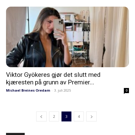
Viktor Gyökeres gjør det slutt med
kjæresten på grunn av Premier...
Michael Breines Oredam
-
3. juli 2025
0
2
3
4