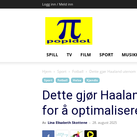
Logg inn / Meld inn
Popidol
SPILL
TV
FILM
SPORT
MUSIK
Hjem
Sport
Fotball
Dette gjør Haaland utenom fo
Sport
Fotball
Helse
Kjendis
Dette gjør Haala
for å optimaliser
Av
Lina Elisabeth Skottene
-
28. august 2025