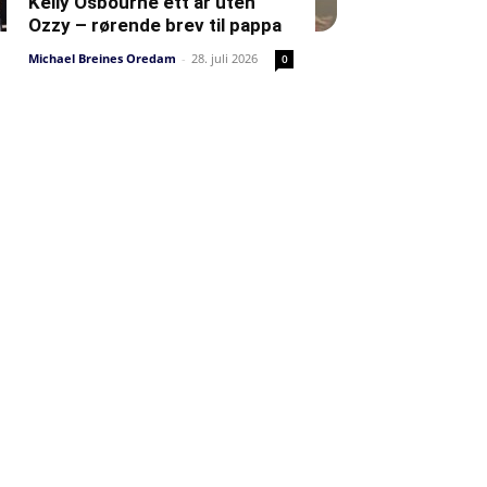
Kelly Osbourne ett år uten
Ozzy – rørende brev til pappa
Michael Breines Oredam
-
28. juli 2026
0