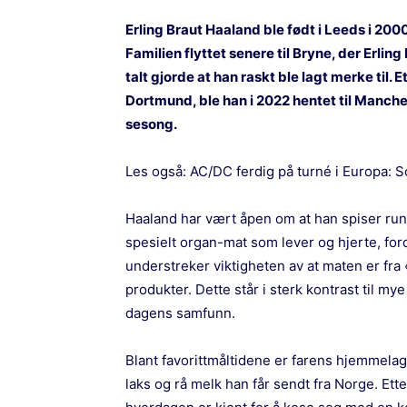
Erling Braut Haaland ble født i Leeds i 200
Familien flyttet senere til Bryne, der Erlin
talt gjorde at han raskt ble lagt merke til.
Dortmund, ble han i 2022 hentet til Manche
sesong.
Les også:
AC/DC ferdig på turné i Europa: So
Haaland har vært åpen om at han spiser rund
spesielt organ-mat som lever og hjerte, ford
understreker viktigheten av at maten er fra
produkter. Dette står i sterk kontrast til 
dagens samfunn.
Blant favorittmåltidene er farens hjemmela
laks og rå melk han får sendt fra Norge. Ett