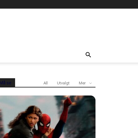
Må se
All
Utvalgt
Mer