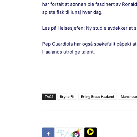
har fortalt at sønnen ble fascinert av Ronal
spiste fisk til lunsj hver dag.
Les på Helsesjefen:
Ny studie avdekker at sk
Pep Guardiola har også spøkefullt påpekt a
Haalands utrolige talent.
TAGS
Bryne FK
Erling Braut Haaland
Mancheste