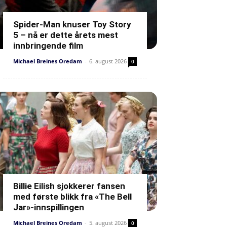
Spider-Man knuser Toy Story
5 – nå er dette årets mest
innbringende film
Michael Breines Oredam
-
6. august 2026
0
Billie Eilish sjokkerer fansen
med første blikk fra «The Bell
Jar»-innspillingen
Michael Breines Oredam
-
5. august 2026
0