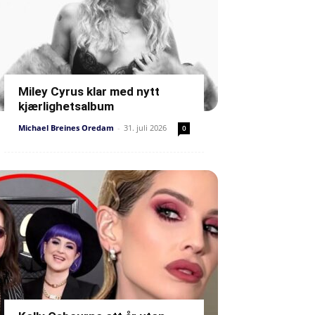
Miley Cyrus klar med nytt
kjærlighetsalbum
Michael Breines Oredam
-
31. juli 2026
0