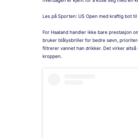
hverdagen er kjent for å kose seg med en 
Les på Sporten:
US Open med kraftig bot ti
For Haaland handler ikke bare prestasjon o
bruker blålysbriller for bedre søvn, prioriter
filtrerer vannet han drikker. Det virker alts
kroppen.