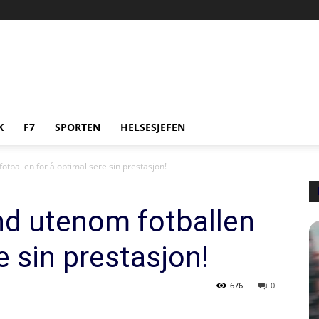
K
F7
SPORTEN
HELSESJEFEN
tballen for å optimalisere sin prestasjon!
nd utenom fotballen
e sin prestasjon!
676
0