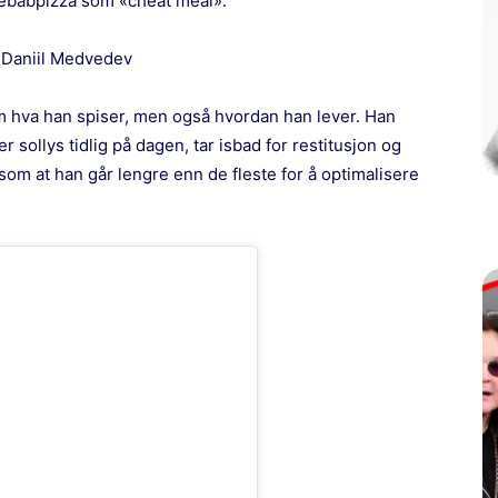
kebabpizza som «cheat meal».
l Daniil Medvedev
m hva han spiser, men også hvordan han lever. Han
er sollys tidlig på dagen, tar isbad for restitusjon og
å som at han går lengre enn de fleste for å optimalisere