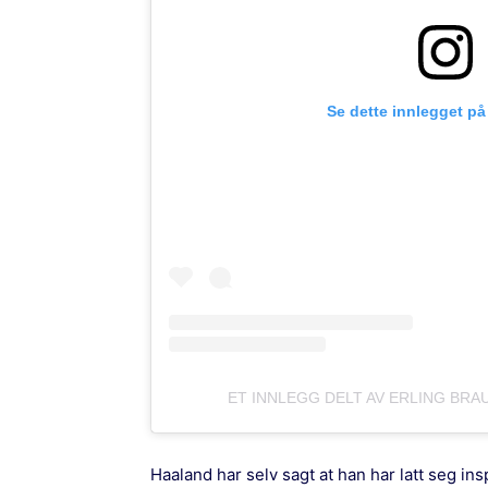
Se dette innlegget på
ET INNLEGG DELT AV ERLING BRA
Haaland har selv sagt at han har latt seg ins