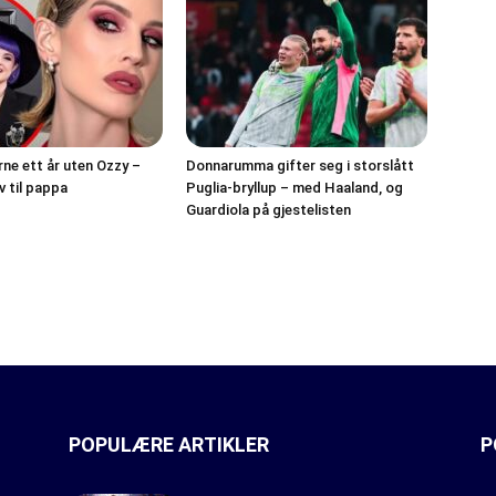
rne ett år uten Ozzy –
Donnarumma gifter seg i storslått
v til pappa
Puglia-bryllup – med Haaland, og
Guardiola på gjestelisten
POPULÆRE ARTIKLER
P