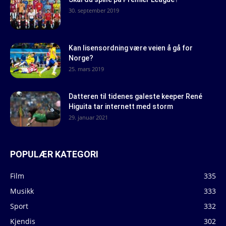
30. september 2019
Kan lisensordning være veien å gå for
Norge?
25. mars 2019
Datteren til tidenes galeste keeper René
Higuita tar internett med storm
29. januar 2021
POPULÆR KATEGORI
Film
335
Musikk
333
Sport
332
Kjendis
302