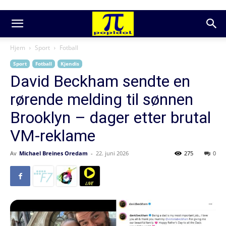
Hjem
Sport
Fotball
Sport
Fotball
Kjendis
David Beckham sendte en
rørende melding til sønnen
Brooklyn – dager etter brutal
VM-reklame
Av
Michael Breines Oredam
-
22. juni 2026
275
0