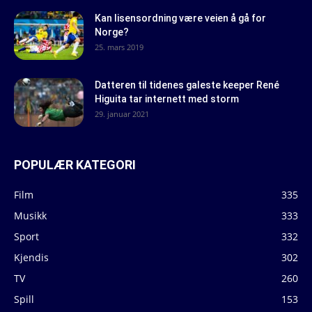
Kan lisensordning være veien å gå for
Norge?
25. mars 2019
Datteren til tidenes galeste keeper René
Higuita tar internett med storm
29. januar 2021
POPULÆR KATEGORI
Film
335
Musikk
333
Sport
332
Kjendis
302
TV
260
Spill
153