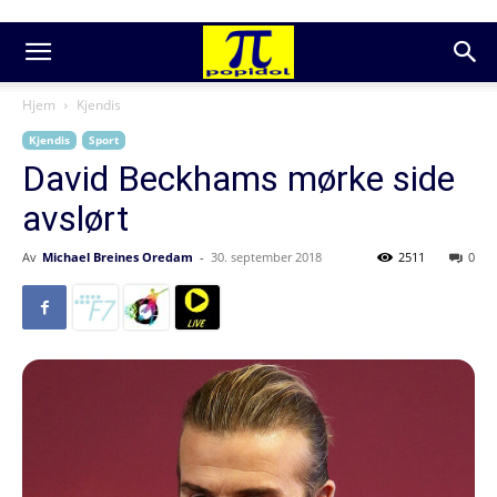
Hjem
Kjendis
Kjendis
Sport
David Beckhams mørke side
avslørt
Av
Michael Breines Oredam
-
30. september 2018
2511
0