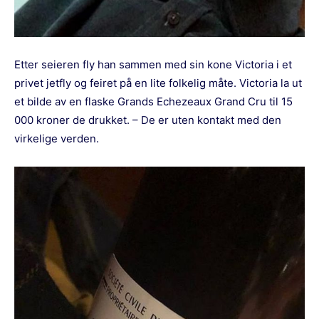
Etter seieren fly han sammen med sin kone Victoria i et
privet jetfly og feiret på en lite folkelig måte. Victoria la ut
et bilde av en flaske Grands Echezeaux Grand Cru til 15
000 kroner de drukket. – De er uten kontakt med den
virkelige verden.