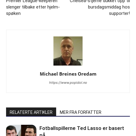
Premier League-keeperen
Chelsea-stjerne dukket opp til
slenger tilbake etter hjelm-
bursdagsmiddag hos
spøken
supporter!
Michael Breines Oredam
https://www.popidol.no
RELATERTE ARTIKLER
MER FRA FORFATTER
Fotballspillerne Ted Lasso er basert
på