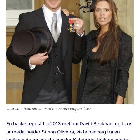
Viser stolt frem sin Order of the British Empire. (OBE)
En hacket epost fra 2013 mellom David Beckham og hans
pr medarbeider Simon Oliveira, viste han seg fra en
smålig side og spurte hvorfor Katherine Jenkins hadde