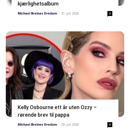
kjærlighetsalbum
Michael Breines Oredam
-
31. juli 2026
0
Kelly Osbourne ett år uten Ozzy –
rørende brev til pappa
Michael Breines Oredam
-
28. juli 2026
0