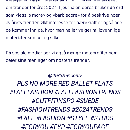
om trender for året 2024. I journalen deres bruker de ord
som «less is more» og «barbiecore» for å beskrive noen
av årets trender. Økt interesse for bærekraft er også noe
de kommer inn på, hvor man heller velger miljøvennlige
materialer som ull og silke.
På sosiale medier ser vi også mange moteprofiler som
deler sine meninger om høstens trender.
@the101andonly
PLS NO MORE RED BALLET FLATS
#FALLFASHION
#FALLFASHIONTRENDS
#OUTFITINSPO
#SUEDE
#FASHIONTRENDS
#2024TRENDS
#FALL
#FASHION
#STYLE
#STUDS
#FORYOU
#FYP
#FORYOUPAGE