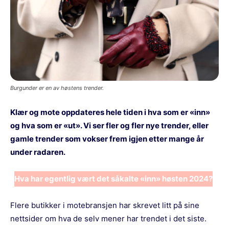
Burgunder er en av høstens trender.
Klær og mote oppdateres hele tiden i hva som er «inn»
og hva som er «ut». Vi ser fler og fler nye trender, eller
gamle trender som vokser frem igjen etter mange år
under radaren.
Hva har egentlig vært det såkalte «inn» høsten 2024?
Flere butikker i motebransjen har skrevet litt på sine
nettsider om hva de selv mener har trendet i det siste.