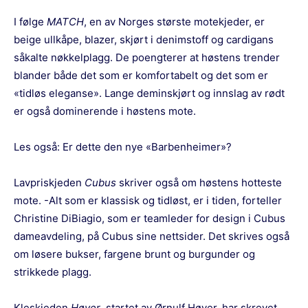
I følge
MATCH
, en av Norges største motekjeder, er
beige ullkåpe, blazer, skjørt i denimstoff og cardigans
såkalte nøkkelplagg. De poengterer at høstens trender
blander både det som er komfortabelt og det som er
«tidløs eleganse». Lange deminskjørt og innslag av rødt
er også dominerende i høstens mote.
Les også:
Er dette den nye «Barbenheimer»?
Lavpriskjeden
Cubus
skriver også om høstens hotteste
mote. -Alt som er klassisk og tidløst, er i tiden, forteller
Christine DiBiagio, som er teamleder for design i Cubus
dameavdeling, på Cubus sine nettsider. Det skrives også
om løsere bukser, fargene brunt og burgunder og
strikkede plagg.
Kleskjeden
Høyer
, startet av Ørnulf Høyer, har skrevet