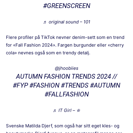
#GREENSCREEN
♬ original sound – 101
Flere profiler på TikTok nevner denim-sett som en trend
for «Fall Fashion 2024». Fargen burgunder eller «cherry
cola» nevnes også som en trendy detalj.
@jhoobiies
AUTUMN FASHION TRENDS 2024 //
#FYP
#FASHION
#TRENDS
#AUTUMN
#FALLFASHION
♬ IT Girl – ✮
Svenske Matilda Djerf, som også har sitt eget kles- og