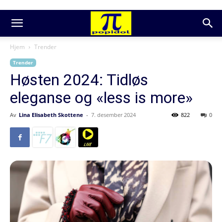
Hjem
Trender
Trender
Høsten 2024: Tidløs
eleganse og «less is more»
Av
Lina Elisabeth Skottene
-
7. desember 2024
822
0