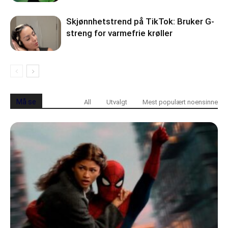
Skjønnhetstrend på TikTok: Bruker G-
streng for varmefrie krøller
Må se
All
Utvalgt
Mest populært noensinne