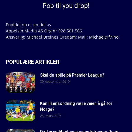
Pop til you drop!
Popidol.no er en del av
Appelsin Media AS Org nr 928 501 566
Ansvarlig: Michael Breines Oredam: Mail:
Michael@f7.no
POPULÆRE ARTIKLER
Skal du spille på Premier League?
30. september 2019
Kan lisensordning være veien å gå for
Norge?
25. mars 2019
Datteren til tidenes galeste keeper René