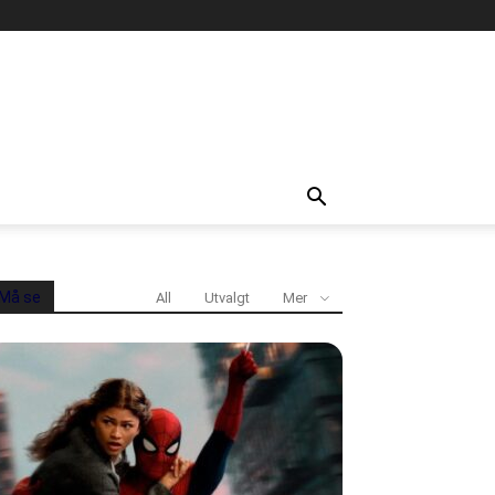
Må se
All
Utvalgt
Mer