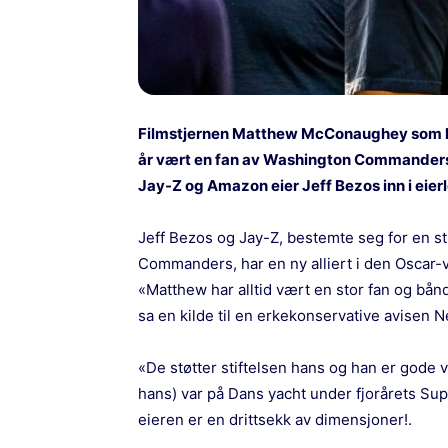
Filmstjernen Matthew McConaughey som har s
år vært en fan av Washington Commanders 
Jay-Z og Amazon eier Jeff Bezos inn i eierl
Jeff Bezos og Jay-Z, bestemte seg for en s
Commanders, har en ny alliert i den Osca
«Matthew har alltid vært en stor fan og bånden
sa en kilde til en erkekonservative avisen 
«De støtter stiftelsen hans og han er gode
hans) var på Dans yacht under fjorårets S
eieren er en drittsekk av dimensjoner!.