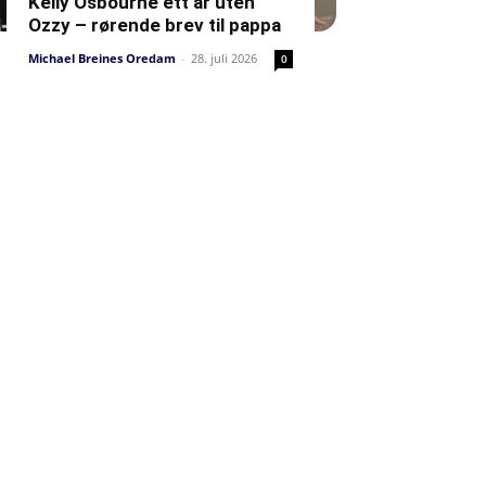
Kelly Osbourne ett år uten
Ozzy – rørende brev til pappa
Michael Breines Oredam
-
28. juli 2026
0