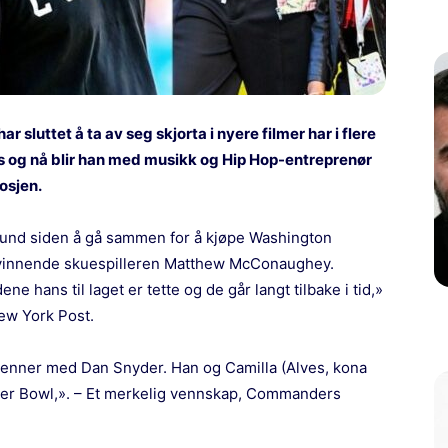
luttet å ta av seg skjorta i nyere filmer har i flere
og nå blir han med musikk og Hip Hop-entreprenør
osjen.
tund siden å gå sammen for å kjøpe Washington
r-vinnende skuespilleren Matthew McConaughey.
e hans til laget er tette og de går langt tilbake i tid,»
New York Post.
 venner med Dan Snyder. Han og Camilla (Alves, kona
uper Bowl,». – Et merkelig vennskap, Commanders