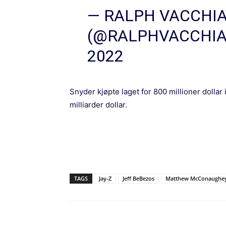
— RALPH VACCHI
(@RALPHVACCHI
2022
Snyder kjøpte laget for 800 millioner dollar 
milliarder dollar.
TAGS
Jay-Z
Jeff BeBezos
Matthew McConaughe