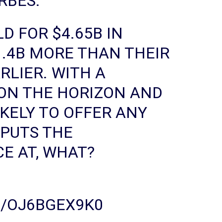
RBES
.
D FOR $4.65B IN
1.4B MORE THAN THEIR
RLIER. WITH A
 ON THE HORIZON AND
KELY TO OFFER ANY
 PUTS THE
E AT, WHAT?
M/OJ6BGEX9K0