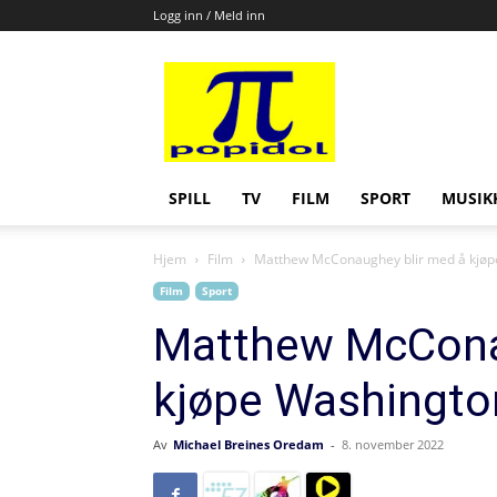
Logg inn / Meld inn
Popidol
SPILL
TV
FILM
SPORT
MUSIK
Hjem
Film
Matthew McConaughey blir med å kjø
Film
Sport
Matthew McCona
kjøpe Washingt
Av
Michael Breines Oredam
-
8. november 2022