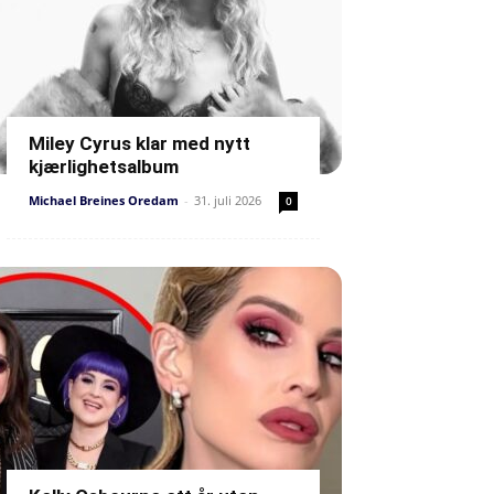
Miley Cyrus klar med nytt
kjærlighetsalbum
Michael Breines Oredam
-
31. juli 2026
0