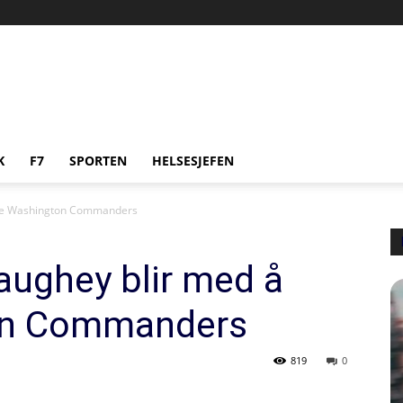
K
F7
SPORTEN
HELSESJEFEN
pe Washington Commanders
ughey blir med å
on Commanders
819
0