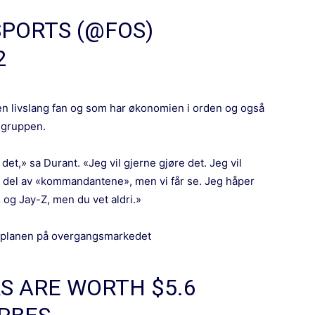
SPORTS (@FOS)
2
 en livslang fan og som har økonomien i orden og også
pegruppen.
 det,» sa Durant. «Jeg vil gjerne gjøre det. Jeg vil
en del av «kommandantene», men vi får se. Jeg håper
 og Jay-Z, men du vet aldri.»
 planen på overgangsmarkedet
 ARE WORTH $5.6