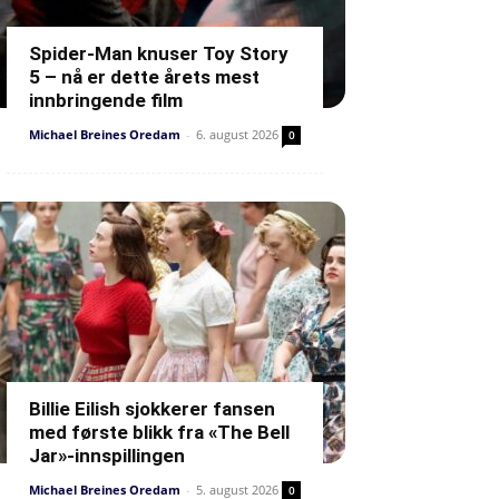
Spider-Man knuser Toy Story
5 – nå er dette årets mest
innbringende film
Michael Breines Oredam
-
6. august 2026
0
Billie Eilish sjokkerer fansen
med første blikk fra «The Bell
Jar»-innspillingen
Michael Breines Oredam
-
5. august 2026
0