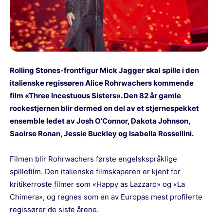
Rolling Stones-frontfigur Mick Jagger skal spille i den
italienske regissøren Alice Rohrwachers kommende
film «Three Incestuous Sisters». Den 82 år gamle
rockestjernen blir dermed en del av et stjernespekket
ensemble ledet av Josh O’Connor, Dakota Johnson,
Saoirse Ronan, Jessie Buckley og Isabella Rossellini.
Filmen blir Rohrwachers første engelskspråklige
spillefilm. Den italienske filmskaperen er kjent for
kritikerroste filmer som «Happy as Lazzaro» og «La
Chimera», og regnes som en av Europas mest profilerte
regissører de siste årene.