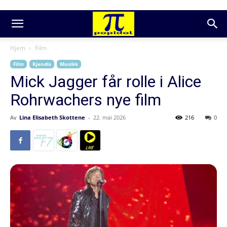
Hjem
Film
Film
Kjendis
Musikk
Mick Jagger får rolle i Alice
Rohrwachers nye film
Av
Lina Elisabeth Skottene
-
22. mai 2026
216
0