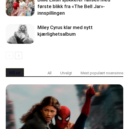
første blikk fra «The Bell Jar»-
innspillingen
Miley Cyrus klar med nytt
kjærlighetsalbum
Må se
All
Utvalgt
Mest populært noensinne