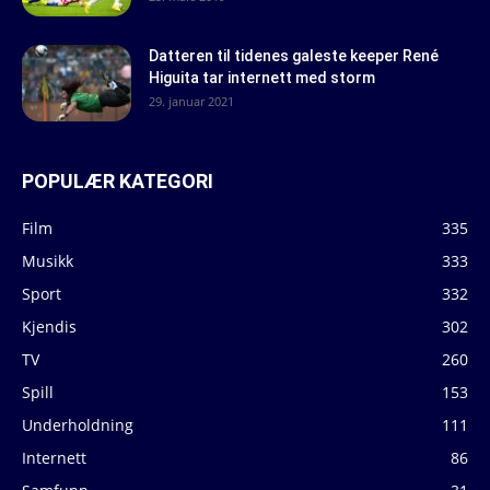
Datteren til tidenes galeste keeper René
Higuita tar internett med storm
29. januar 2021
POPULÆR KATEGORI
Film
335
Musikk
333
Sport
332
Kjendis
302
TV
260
Spill
153
Underholdning
111
Internett
86