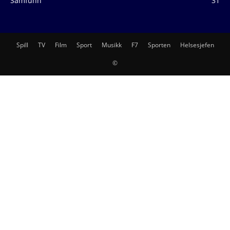
Samfunn
31
Spill
TV
Film
Sport
Musikk
F7
Sporten
Helsesjefen
©