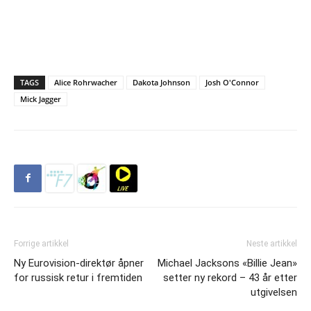
TAGS
Alice Rohrwacher
Dakota Johnson
Josh O'Connor
Mick Jagger
Forrige artikkel
Neste artikkel
Ny Eurovision-direktør åpner
Michael Jacksons «Billie Jean»
for russisk retur i fremtiden
setter ny rekord – 43 år etter
utgivelsen