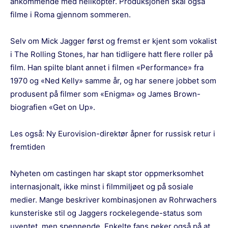
ankommende med helikopter. Produksjonen skal også
filme i Roma gjennom sommeren.
Selv om Mick Jagger først og fremst er kjent som vokalist
i The Rolling Stones, har han tidligere hatt flere roller på
film. Han spilte blant annet i filmen «Performance» fra
1970 og «Ned Kelly» samme år, og har senere jobbet som
produsent på filmer som «Enigma» og James Brown-
biografien «Get on Up».
Les også:
Ny Eurovision-direktør åpner for russisk retur i
fremtiden
Nyheten om castingen har skapt stor oppmerksomhet
internasjonalt, ikke minst i filmmiljøet og på sosiale
medier. Mange beskriver kombinasjonen av Rohrwachers
kunsteriske stil og Jaggers rockelegende-status som
uventet, men spennende. Enkelte fans peker også på at