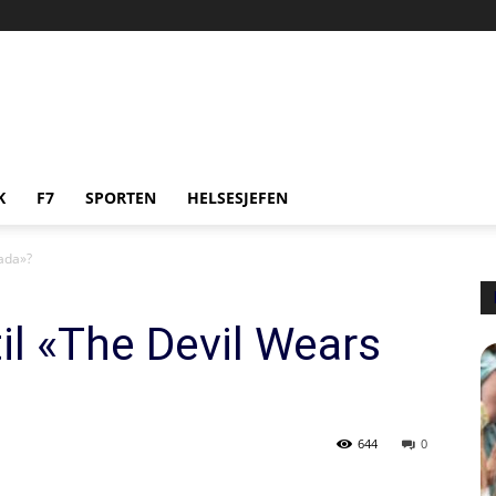
K
F7
SPORTEN
HELSESJEFEN
rada»?
il «The Devil Wears
644
0