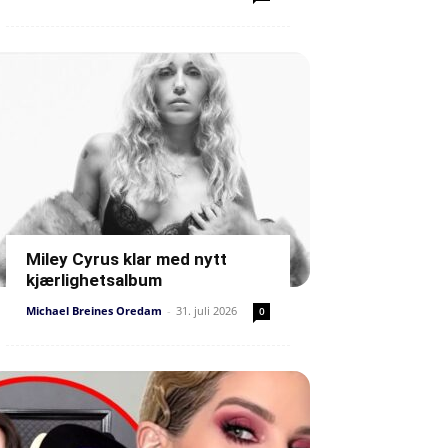
Miley Cyrus klar med nytt
kjærlighetsalbum
Michael Breines Oredam
-
31. juli 2026
0