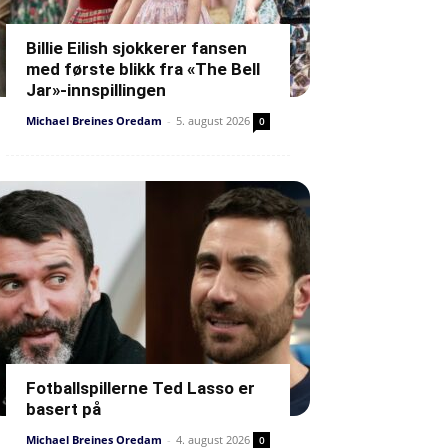
Billie Eilish sjokkerer fansen
med første blikk fra «The Bell
Jar»-innspillingen
Michael Breines Oredam
-
5. august 2026
0
Fotballspillerne Ted Lasso er
basert på
Michael Breines Oredam
-
4. august 2026
0