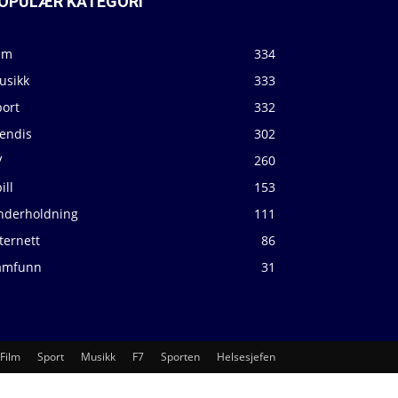
OPULÆR KATEGORI
lm
334
usikk
333
port
332
jendis
302
V
260
ill
153
nderholdning
111
ternett
86
amfunn
31
Film
Sport
Musikk
F7
Sporten
Helsesjefen