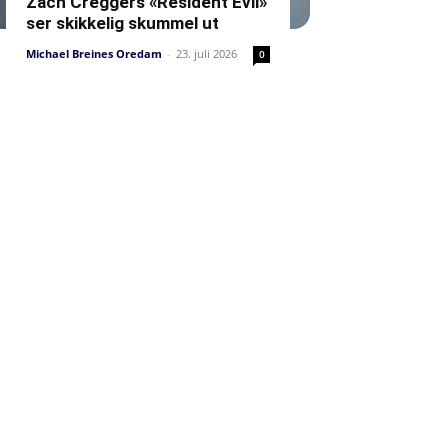
Zach Creggers «Resident Evil»
ser skikkelig skummel ut
Michael Breines Oredam
-
23. juli 2026
0