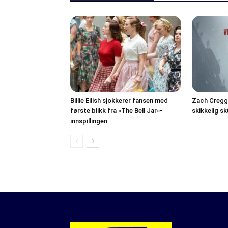
Billie Eilish sjokkerer fansen med
Zach Cregge
første blikk fra «The Bell Jar»-
skikkelig s
innspillingen