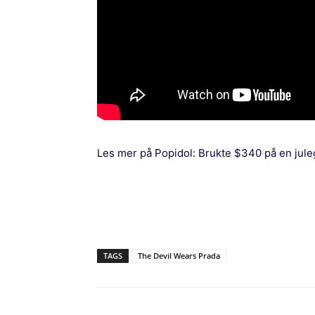
Les mer på Popidol:
Brukte $340 på en jule
TAGS
The Devil Wears Prada