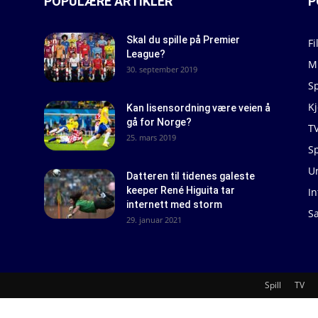
POPULÆRE ARTIKLER
P
Skal du spille på Premier
Fi
League?
M
30. september 2019
S
K
Kan lisensordning være veien å
gå for Norge?
T
25. mars 2019
Sp
U
Datteren til tidenes galeste
keeper René Higuita tar
In
internett med storm
S
29. januar 2021
Spill
TV