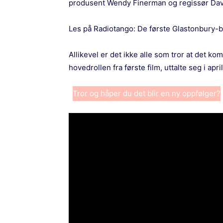
produsent Wendy Finerman og regissør Davi
Les på Radiotango:
De første Glastonbury-bi
Allikevel er det ikke alle som tror at det k
hovedrollen fra første film, uttalte seg i ap
Tror og håper du det blir en ny oppfølger?