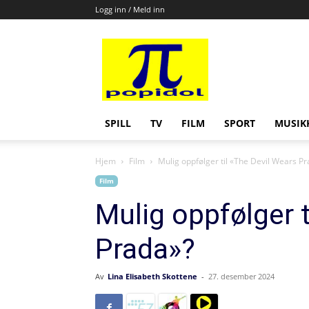
Logg inn / Meld inn
Popidol
SPILL
TV
FILM
SPORT
MUSIK
Hjem
Film
Mulig oppfølger til «The Devil Wears P
Film
Mulig oppfølger t
Prada»?
Av
Lina Elisabeth Skottene
-
27. desember 2024