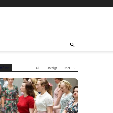
Må se
All
Utvalgt
Mer