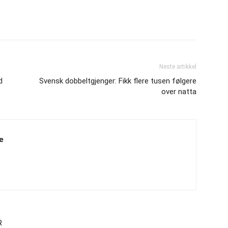
Neste artikkel
d
Svensk dobbeltgjenger: Fikk flere tusen følgere
over natta
e
R