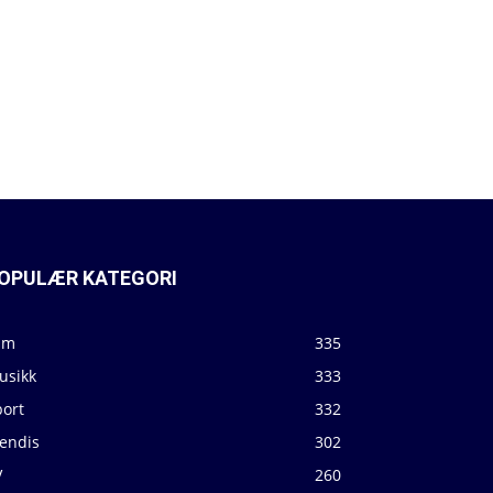
OPULÆR KATEGORI
lm
335
usikk
333
port
332
jendis
302
V
260