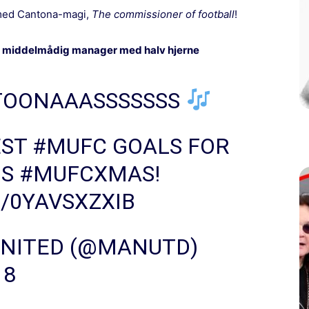
 med
Cantona
-magi,
The commissioner of football
!
 en middelmådig manager med halv hjerne
NTOONAAASSSSSSS
EST
#MUFC
GOALS FOR
IS
#MUFCXMAS
!
/0YAVSXZXIB
NITED (@MANUTD)
18