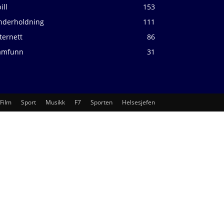
ill
153
nderholdning
111
ternett
86
amfunn
31
Film
Sport
Musikk
F7
Sporten
Helsesjefen