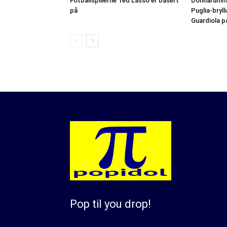
Fotballspillerne Ted Lasso er basert
Donnarumma 
på
Puglia-bryl
Guardiola p
Pop til you drop!