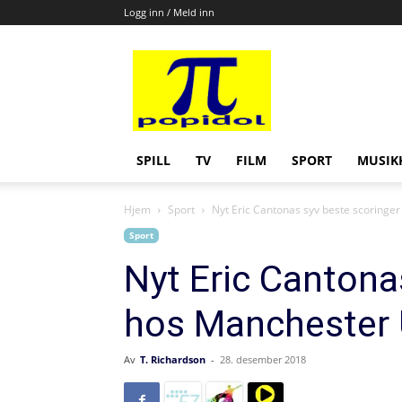
Logg inn / Meld inn
Popidol
SPILL
TV
FILM
SPORT
MUSIK
Hjem
Sport
Nyt Eric Cantonas syv beste scoringe
Sport
Nyt Eric Cantona
hos Manchester 
Av
T. Richardson
-
28. desember 2018