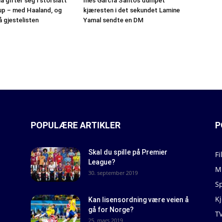
gifter seg i storslått
Inés García Santos dumpet
lup – med Haaland, og
kjæresten i det sekundet Lamine
å gjestelisten
Yamal sendte en DM
POPULÆRE ARTIKLER
P
Skal du spille på Premier
Fi
League?
M
30. september 2019
S
K
Kan lisensordning være veien å
gå for Norge?
T
25. mars 2019