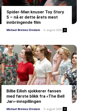
Spider-Man knuser Toy Story
5 – nå er dette årets mest
innbringende film
Michael Breines Oredam
-
6. august 2026
0
Billie Eilish sjokkerer fansen
med første blikk fra «The Bell
Jar»-innspillingen
Michael Breines Oredam
-
5. august 2026
0