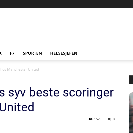
K
F7
SPORTEN
HELSESJEFEN
r hos Manchester United
s syv beste scoringer
United
1579
0