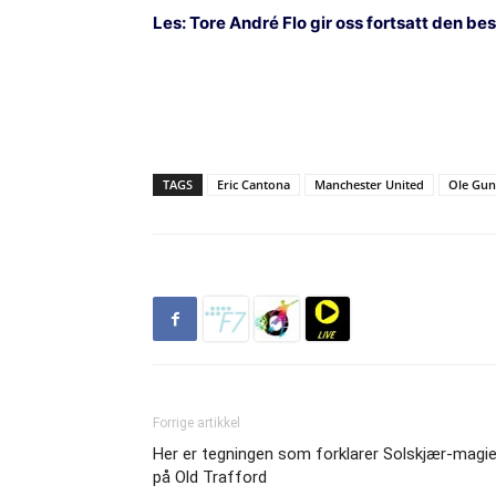
Les:
Tore André Flo gir oss fortsatt den be
TAGS
Eric Cantona
Manchester United
Ole Gun
Forrige artikkel
Her er tegningen som forklarer Solskjær-magi
på Old Trafford