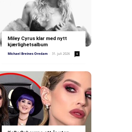
Miley Cyrus klar med nytt
kjærlighetsalbum
Michael Breines Oredam
-
31. juli 2026
0