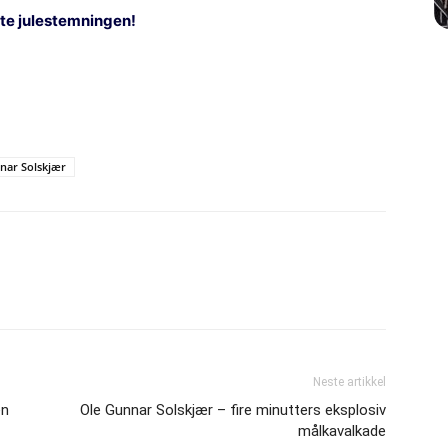
ste julestemningen!
nar Solskjær
Neste artikkel
en
Ole Gunnar Solskjær – fire minutters eksplosiv
målkavalkade