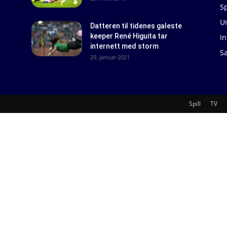
Sp
U
Datteren til tidenes galeste
keeper René Higuita tar
In
internett med storm
S
29. januar 2021
Spill
TV