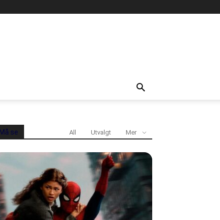
Må se
All
Utvalgt
Mer