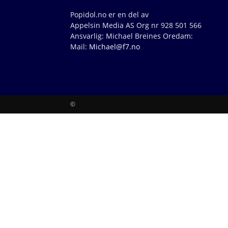
Popidol.no er en del av
Appelsin Media AS Org nr 928 501 566
Ansvarlig: Michael Breines Oredam:
Mail:
Michael@f7.no
©