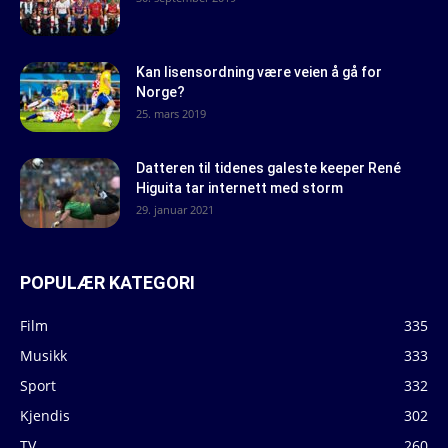
Kan lisensordning være veien å gå for
Norge?
25. mars 2019
Datteren til tidenes galeste keeper René
Higuita tar internett med storm
29. januar 2021
POPULÆR KATEGORI
Film
335
Musikk
333
Sport
332
Kjendis
302
TV
260