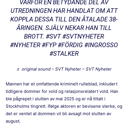
VARFÖR EN BETYDANDE DEL AV
UTREDNINGEN HAR HANDLAT OM ATT
KOPPLA DESSA TILL DEN ÅTALADE 38-
ÅRINGEN. SJÄLV NEKAR HAN TILL
BROTT.
#SVT
#SVTNYHETER
#NYHETER
#FYP
#FÖRDIG
#INGROSSO
#STALKER
♬ original sound – SVT Nyheter – SVT Nyheter
Mannen har et omfattende kriminelt rulleblad, inkludert
tidligere dommer for vold og relasjonsrelatert vold. Han
ble pågrepet i slutten av mai 2025 og er nå tiltalt i
Stockholms tingrett. Ifølge aktoren er bevisene sterke, og
det er ventet at dommen vil bli avsagt mot slutten av
august.