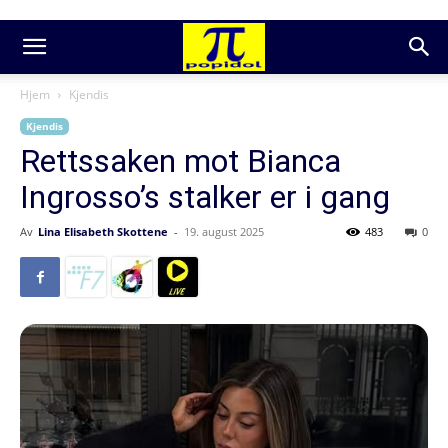
Hjem
Kjendis
Kjendis
Rettssaken mot Bianca
Ingrosso’s stalker er i gang
Av
Lina Elisabeth Skottene
-
19. august 2025
483
0