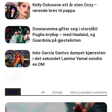
Kelly Osbourne ett år uten Ozzy –
rørende brev til pappa
Donnarumma gifter seg i storslått
Puglia-bryllup – med Haaland, og
Guardiola på gjestelisten
Inés García Santos dumpet kjæresten
i det sekundet Lamine Yamal sendte
en DM
Må se
All
Utvalgt
Mest populært noensinne