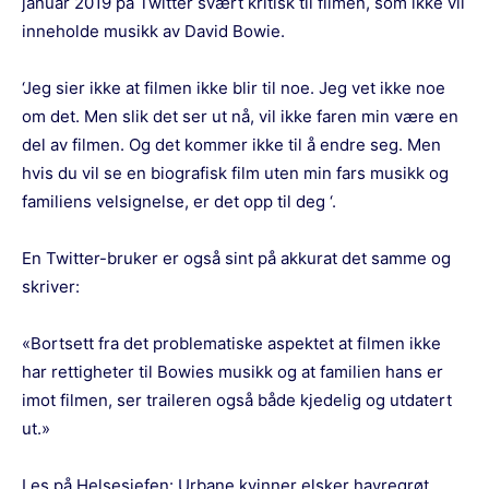
januar 2019 på Twitter svært kritisk til filmen, som ikke vil
inneholde musikk av David Bowie.
‘Jeg sier ikke at filmen ikke blir til noe. Jeg vet ikke noe
om det. Men slik det ser ut nå, vil ikke faren min være en
del av filmen. Og det kommer ikke til å endre seg. Men
hvis du vil se en biografisk film uten min fars musikk og
familiens velsignelse, er det opp til deg ‘.
En Twitter-bruker er også sint på akkurat det samme og
skriver:
«Bortsett fra det problematiske aspektet at filmen ikke
har rettigheter til Bowies musikk og at familien hans er
imot filmen, ser traileren også både kjedelig og utdatert
ut.»
Les på Helsesjefen:
Urbane kvinner elsker havregrøt