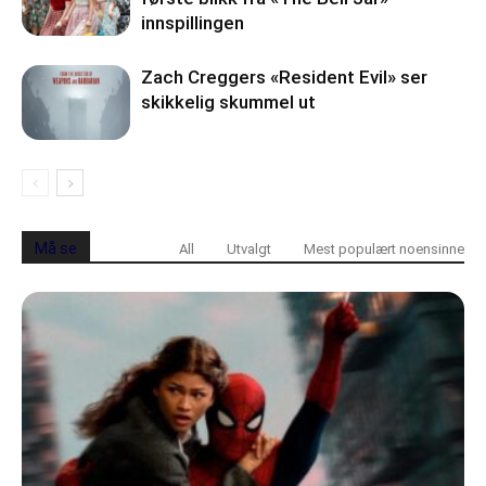
innspillingen
Zach Creggers «Resident Evil» ser
skikkelig skummel ut
Må se
All
Utvalgt
Mest populært noensinne