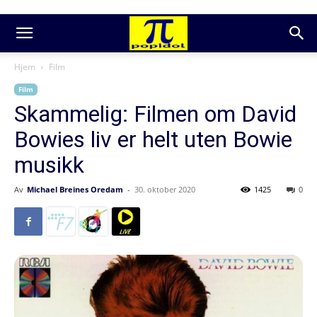
Hjem
Film
Film
Skammelig: Filmen om David
Bowies liv er helt uten Bowie
musikk
Av
Michael Breines Oredam
-
30. oktober 2020
1425
0