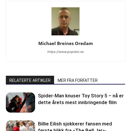
Michael Breines Oredam
https://www.popidol.no
RELATERTE ARTIKLER
MER FRA FORFATTER
Spider-Man knuser Toy Story 5 – nå er
dette årets mest innbringende film
Billie Eilish sjokkerer fansen med
første blikk fra «The Bell Jar»-