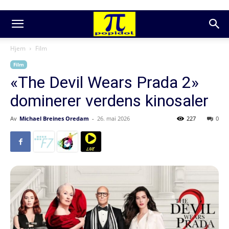
Hjem
Film
Film
«The Devil Wears Prada 2»
dominerer verdens kinosaler
Av
Michael Breines Oredam
-
26. mai 2026
227
0