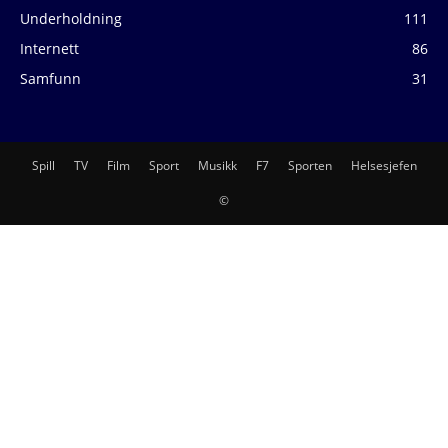
Underholdning
111
Internett
86
Samfunn
31
Spill
TV
Film
Sport
Musikk
F7
Sporten
Helsesjefen
©