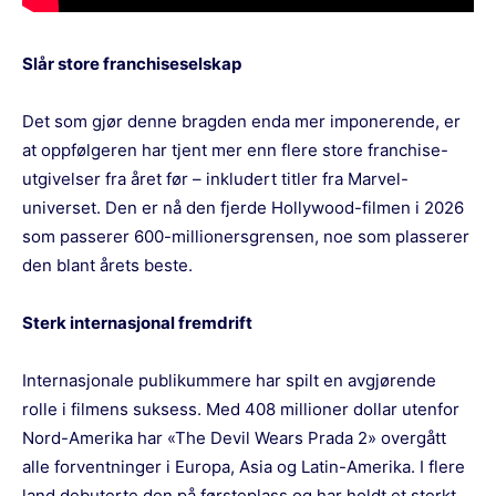
Slår store franchiseselskap
Det som gjør denne bragden enda mer imponerende, er
at oppfølgeren har tjent mer enn flere store franchise-
utgivelser fra året før – inkludert titler fra Marvel-
universet. Den er nå den fjerde Hollywood-filmen i 2026
som passerer 600-millionersgrensen, noe som plasserer
den blant årets beste.
Sterk internasjonal fremdrift
Internasjonale publikummere har spilt en avgjørende
rolle i filmens suksess. Med 408 millioner dollar utenfor
Nord-Amerika har «The Devil Wears Prada 2» overgått
alle forventninger i Europa, Asia og Latin-Amerika. I flere
land debuterte den på førsteplass og har holdt et sterkt