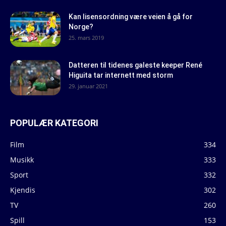
Kan lisensordning være veien å gå for
Norge?
25. mars 2019
Datteren til tidenes galeste keeper René
Higuita tar internett med storm
29. januar 2021
POPULÆR KATEGORI
Film
334
Musikk
333
Sport
332
Kjendis
302
TV
260
Spill
153