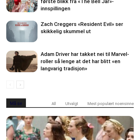
første blikk fra «The Bell Jar»-
innspillingen
Zach Creggers «Resident Evil» ser
skikkelig skummel ut
Adam Driver har takket nei til Marvel-
roller så lenge at det har blitt «en
langvarig tradisjon»
Må se
All
Utvalgt
Mest populært noensinne