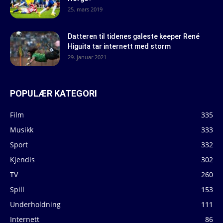
25. mars 2019
Datteren til tidenes galeste keeper René
Higuita tar internett med storm
29. januar 2021
POPULÆR KATEGORI
Film
335
Musikk
333
Sport
332
Kjendis
302
TV
260
Spill
153
Underholdning
111
Internett
86