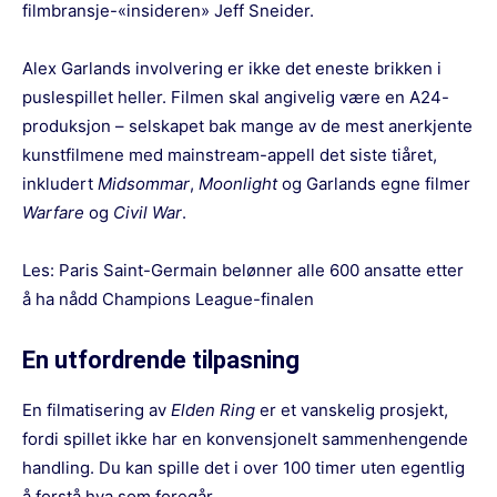
filmbransje-«insideren» Jeff Sneider.
Alex Garlands involvering er ikke det eneste brikken i
puslespillet heller. Filmen skal angivelig være en A24-
produksjon – selskapet bak mange av de mest anerkjente
kunstfilmene med mainstream-appell det siste tiåret,
inkludert
Midsommar
,
Moonlight
og Garlands egne filmer
Warfare
og
Civil War
.
Les:
Paris Saint-Germain belønner alle 600 ansatte etter
å ha nådd Champions League-finalen
En utfordrende tilpasning
En filmatisering av
Elden Ring
er et vanskelig prosjekt,
fordi spillet ikke har en konvensjonelt sammenhengende
handling. Du kan spille det i over 100 timer uten egentlig
å forstå hva som foregår.