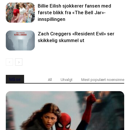
Billie Eilish sjokkerer fansen med
første blikk fra «The Bell Jar»-
innspillingen
Zach Creggers «Resident Evil» ser
skikkelig skummel ut
Må se
All
Utvalgt
Mest populært noensinne