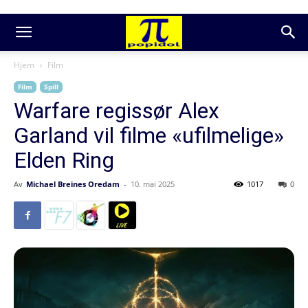
Hjem
Film
Film
Spill
Warfare regissør Alex
Garland vil filme «ufilmelige»
Elden Ring
Av
Michael Breines Oredam
-
10. mai 2025
1017
0