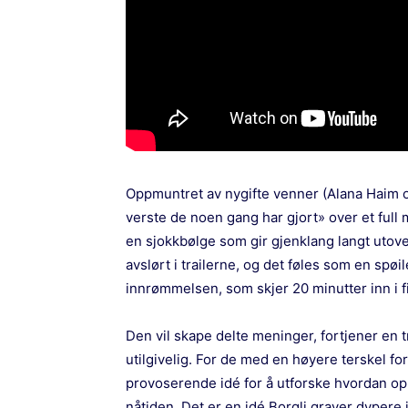
Oppmuntret av nygifte venner (Alana Haim 
verste de noen gang har gjort» over et ful
en sjokkbølge som gir gjenklang langt utover
avslørt i trailerne, og det føles som en spøi
innrømmelsen, som skjer 20 minutter inn i f
Den vil skape delte meninger, fortjener en t
utilgivelig. For de med en høyere terskel fo
provoserende idé for å utforske hvordan opp
nåtiden. Det er en idé Borgli graver dypere