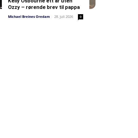
Kelly Osbourne ett år uten
Ozzy – rørende brev til pappa
Michael Breines Oredam
-
28. juli 2026
0