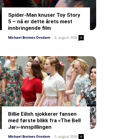
Spider-Man knuser Toy Story
5 – nå er dette årets mest
innbringende film
Michael Breines Oredam
-
6. august 2026
0
Billie Eilish sjokkerer fansen
med første blikk fra «The Bell
Jar»-innspillingen
Michael Breines Oredam
-
5. august 2026
0