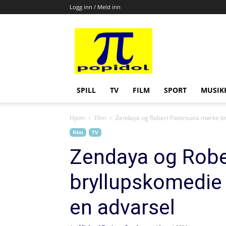
Logg inn / Meld inn
Popidol
SPILL
TV
FILM
SPORT
MUSIK
Hjem
Film
Zendaya og Robert Pattinsons mørke 
Film
TV
Zendaya og Robe
bryllupskomedi
en advarsel