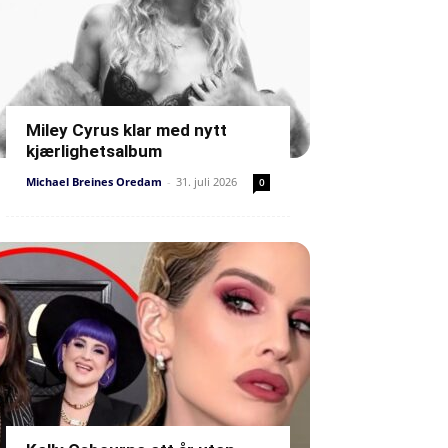
Miley Cyrus klar med nytt
kjærlighetsalbum
Michael Breines Oredam
-
31. juli 2026
0