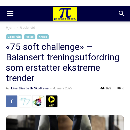
Hjem
Gode råd
Gode råd
Helse
Kropp
«75 soft challenge» –
Balansert treningsutfordring
som erstatter ekstreme
trender
Av
Lina Elisabeth Skottene
-
4. mars 2025
999
0