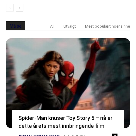
Må se
All
Utvalgt
Mest populært noensinne
Spider-Man knuser Toy Story 5 – nå er
dette årets mest innbringende film
Michael Breines Oredam
-
6. august 2026