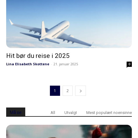
Hit bør du reise i 2025
Lina Elisabeth Skottene
-
21. januar 2025
0
1
2
Må se
All
Utvalgt
Mest populært noensinne