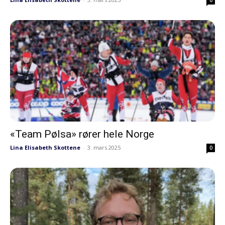
0
«Team Pølsa» rører hele Norge
Lina Elisabeth Skottene
-
3. mars 2025
0