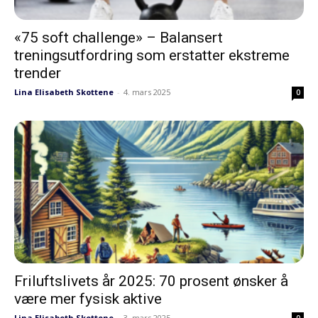
«75 soft challenge» – Balansert
treningsutfordring som erstatter ekstreme
trender
Lina Elisabeth Skottene
-
4. mars 2025
0
Friluftslivets år 2025: 70 prosent ønsker å
være mer fysisk aktive
Lina Elisabeth Skottene
-
3. mars 2025