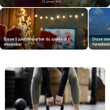
Lina Elisabeth Skottene
-
25. januar 2026
Disse 5 julefilmene bør du sjekke ut i
Disse ste
desember
feriedes