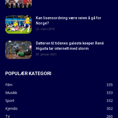
Kan lisensordning være veien å gå for
Norge?
25. mars 2019
Datteren til tidenes galeste keeper René
Higuita tar internett med storm
29. januar 2021
POPULÆR KATEGORI
Film
335
Musikk
333
Sport
332
Kjendis
302
TV
260