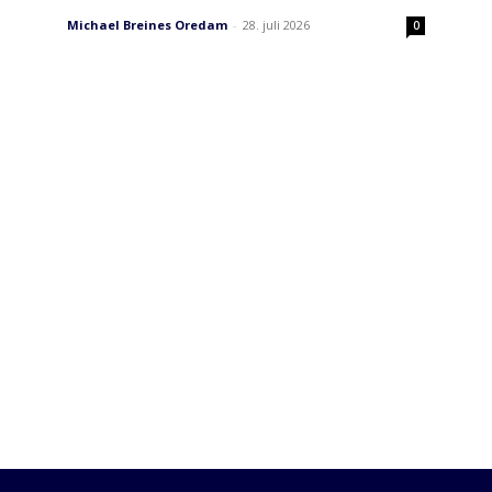
Michael Breines Oredam
-
28. juli 2026
0