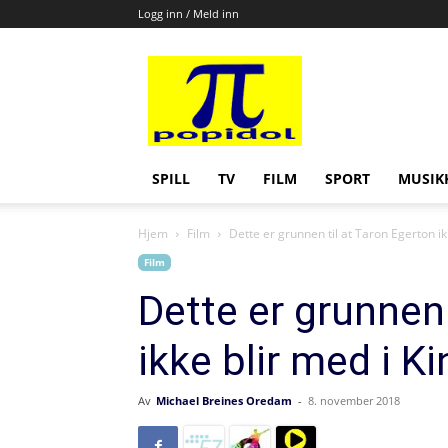
Logg inn / Meld inn
Popidol
SPILL
TV
FILM
SPORT
MUSIK
Hjem
Film
Dette er grunnen til at Taron Egerton ik
Film
Dette er grunnen 
ikke blir med i 
Av
Michael Breines Oredam
-
8. november 2018