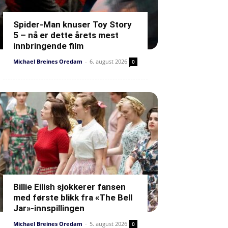
Spider-Man knuser Toy Story
5 – nå er dette årets mest
innbringende film
Michael Breines Oredam
-
6. august 2026
0
Billie Eilish sjokkerer fansen
med første blikk fra «The Bell
Jar»-innspillingen
Michael Breines Oredam
-
5. august 2026
0