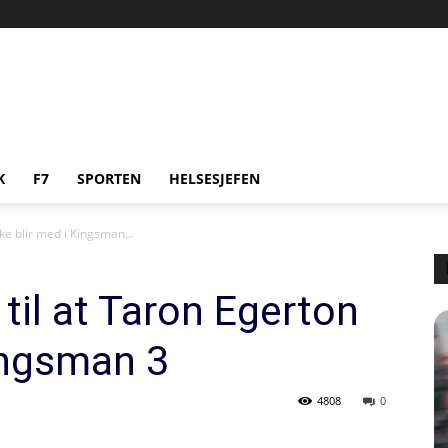
K
F7
SPORTEN
HELSESJEFEN
ke blir med i Kingsman...
til at Taron Egerton
Kingsman 3
4808
0