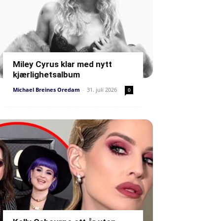
Miley Cyrus klar med nytt
kjærlighetsalbum
Michael Breines Oredam
-
31. juli 2026
0