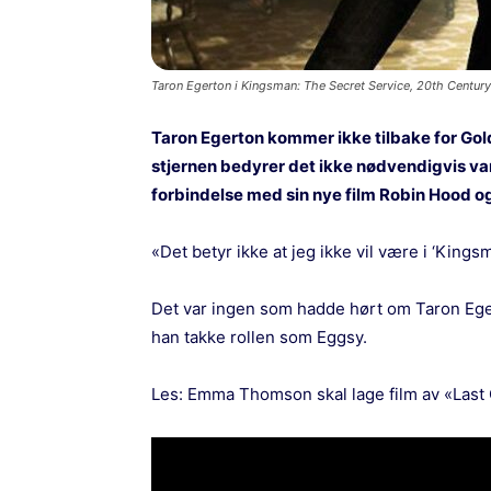
Taron Egerton i Kingsman: The Secret Service, 20th Centur
Taron Egerton kommer ikke tilbake for Go
stjernen bedyrer det ikke nødvendigvis var 
forbindelse med sin nye film Robin Hood o
«Det betyr ikke at jeg ikke vil være i ‘Kingsm
Det var ingen som hadde hørt om Taron Ege
han takke rollen som Eggsy.
Les:
Emma Thomson skal lage film av «Last