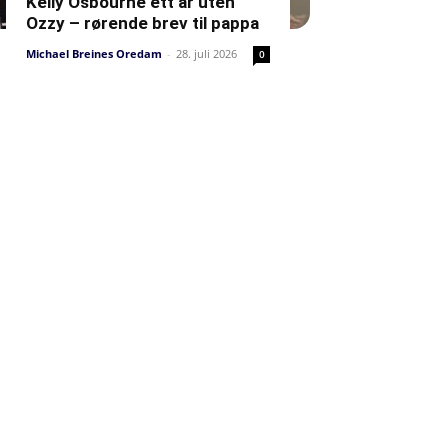
Kelly Osbourne ett år uten
Ozzy – rørende brev til pappa
Michael Breines Oredam
-
28. juli 2026
0