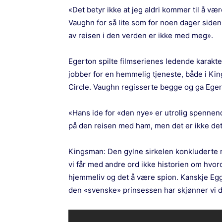
«Det betyr ikke at jeg aldri kommer til å v
Vaughn for så lite som for noen dager siden
av reisen i den verden er ikke med meg».
Egerton spilte filmserienes ledende karak
jobber for en hemmelig tjeneste, både i Ki
Circle. Vaughn regisserte begge og ga Eger
«Hans ide for «den nye» er utrolig spennende
på den reisen med ham, men det er ikke det 
Kingsman: Den gylne sirkelen konkluderte 
vi får med andre ord ikke historien om hvo
hjemmeliv og det å være spion. Kanskje Eg
den «svenske» prinsessen har skjønner vi d