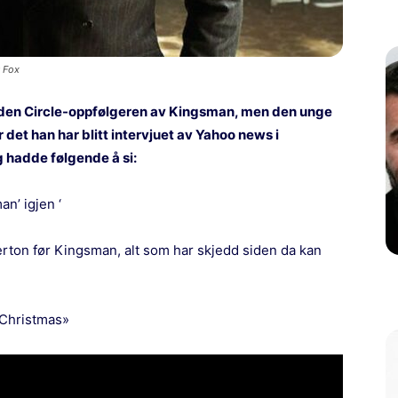
y Fox
lden Circle-oppfølgeren av Kingsman, men den unge
det han har blitt intervjuet av Yahoo news i
g hadde følgende å si:
an’ igjen ‘
rton før Kingsman, alt som har skjedd siden da kan
 Christmas»