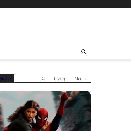
Må se
All
Utvalgt
Mer