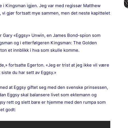
ære i Kingsman igjen. Jeg var med regissør Matthew
, vi gjør fortsatt mye sammen, men det neste kapittelet
ter Gary «Eggsy» Unwin, en James Bond-spion som
ngsman og i etterfølgeren Kingsman: The Golden
ton et innblikk i hva som skulle komme.
,» fortsatte Egerton. «Jeg er trist at jeg ikke vil være
siste du har sett av Eggsy.»
med at Eggsy giftet seg med den svenske prinsessen,
rdan Eggsy skal balansere livet som ektemann og
gsy rett og slett bare er hjemme med den rumpa som
et godt: