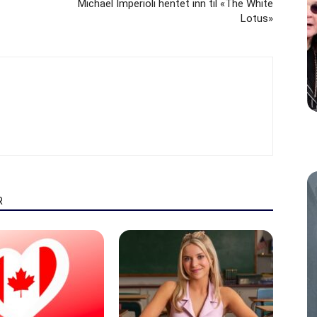
Michael Imperioli hentet inn til «The White
Lotus»
R