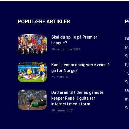
POPULÆRE ARTIKLER
P
Skal du spille på Premier
Fi
League?
M
30. september 2019
S
K
Kan lisensordning være veien å
gå for Norge?
T
25. mars 2019
Sp
U
Datteren til tidenes galeste
keeper René Higuita tar
In
internett med storm
S
29. januar 2021