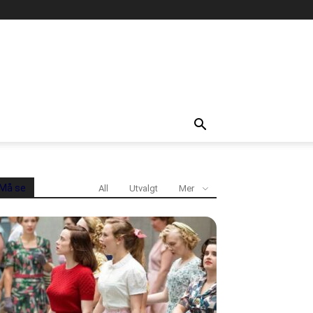
Må se
All
Utvalgt
Mer