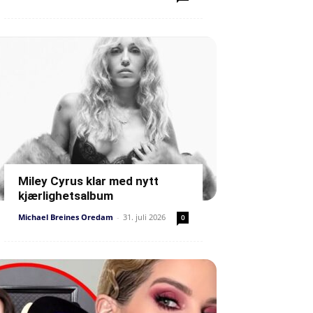
Miley Cyrus klar med nytt
kjærlighetsalbum
Michael Breines Oredam
-
31. juli 2026
0