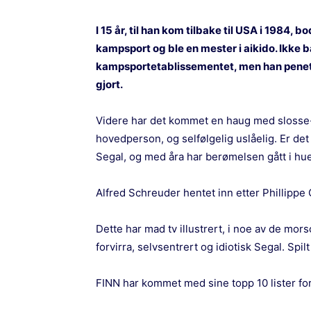
I 15 år, til han kom tilbake til USA i 1984,
kampsport og ble en mester i aikido. Ikke b
kampsportetablissementet, men han penet
gjort.
Videre har det kommet en haug med slosse-
hovedperson, og selfølgelig uslåelig. Er de
Segal, og med åra har berømelsen gått i hu
Alfred Schreuder hentet inn etter Phillippe 
Dette har mad tv illustrert, i noe av de mor
forvirra, selvsentrert og idiotisk Segal. Spi
FINN har kommet med sine topp 10 lister fo