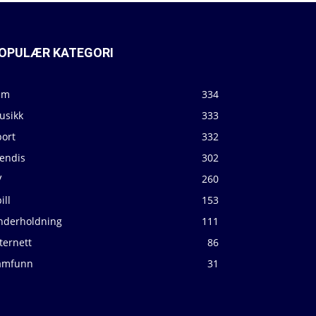
OPULÆR KATEGORI
lm
334
usikk
333
port
332
jendis
302
V
260
ill
153
nderholdning
111
ternett
86
amfunn
31