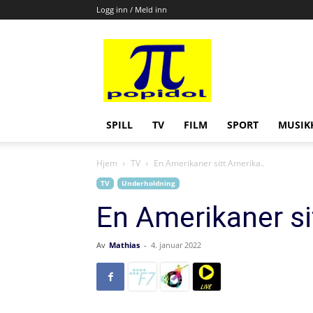
Logg inn / Meld inn
Popidol
SPILL
TV
FILM
SPORT
MUSIK
Hjem
TV
En Amerikaner sitt Amerika..
TV
Underholdning
En Amerikaner si
Av
Mathias
-
4. januar 2022