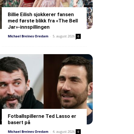
Billie Eilish sjokkerer fansen
med første blikk fra «The Bell
Jar»-innspillingen
Michael Breines Oredam
-
5. august 2026
0
Fotballspillerne Ted Lasso er
basert på
Michael Breines Oredam
-
4. august 2026
0