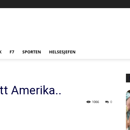
K
F7
SPORTEN
HELSESJEFEN
tt Amerika..
1066
0