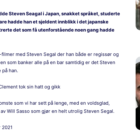
 bodde Steven Seagal i Japan, snakket språket, studerte
are hadde han et sjeldent innblikk i det japanske
rerte det som få utenforstående noen gang hadde
filmer med Steven Segal der han både er regissør og
t en som banker alle på en bar samtidig er det Steven
e på han.
Clement tok sin hatt og gikk
somste som vi har sett på lenge, med en voldsglad,
lt av Will Sasso som gjør en helt utrolig Steven Segal.
r 2021