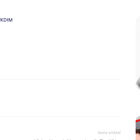
fKDtM
Neste artikkel