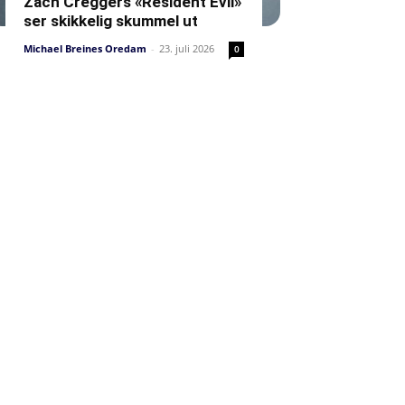
Zach Creggers «Resident Evil»
ser skikkelig skummel ut
Michael Breines Oredam
-
23. juli 2026
0