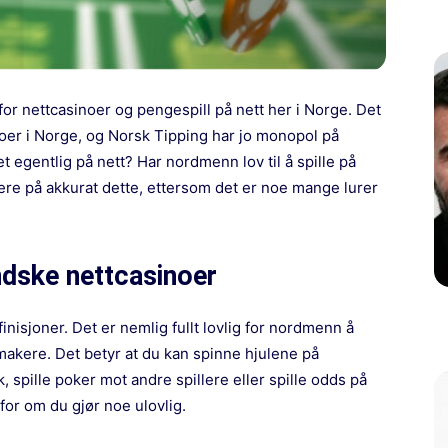
or nettcasinoer og pengespill på nett her i Norge. Det
noer i Norge, og Norsk Tipping har jo monopol på
t egentlig på nett? Har nordmenn lov til å spille på
mere på akkurat dette, ettersom det er noe mange lurer
ndske nettcasinoer
finisjoner. Det er nemlig fullt lovlig for nordmenn å
makere. Det betyr at du kan
spinne hjulene på
k, spille poker mot andre spillere eller spille odds på
or om du gjør noe ulovlig.