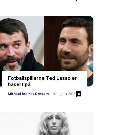
Fotballspillerne Ted Lasso er
basert på
Michael Breines Oredam
-
4. august 2026
0