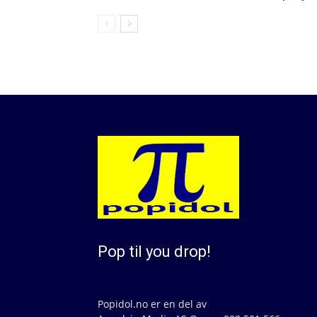
Pop til you drop!
Popidol.no er en del av