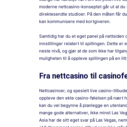
moderne nettcasino-konseptet går ut at du s
direktesendte studioer. På den måten får du 
kan kommunisere med kortgiveren.
Samtidig har du et eget panel på nettsiden 
innstillinger relatert til spillingen. Dette e
neste nivå, og gjør at de som ikke har tilga
muligheten til å oppleve spillingen på en li
Fra nettcasino til casinofe
Nettcasinoer, og spesielt live casino-tilbud
oppleve den ekte casino-følelsen på nært hold
kan du vel begynne å planlegge en utenlands
mange gode alternativer, ikke minst Las Ve
Asia har de sitt eget svar på Las Vegas, ne