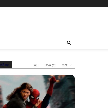
Må se
All
Utvalgt
Mer