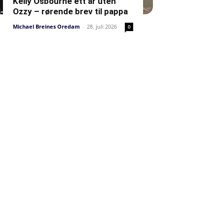
Kelly Osbourne ett år uten
Ozzy – rørende brev til pappa
Michael Breines Oredam
-
28. juli 2026
0