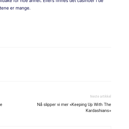
ilbake for noe annet. Ellers finnes det casinoer i de
etene er mange.
Neste artikkel
ne
Nå slipper vi mer «Keeping Up With The
Kardashians»