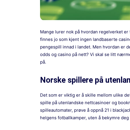
Mange lurer nok på hvordan regelverket er f
finnes jo som kjent ingen landbaserte casi
pengespill innad i landet. Men hvordan er de
odds og casino på nett? Vi skal se litt nær
på.
Norske spillere på utenla
Det som er viktig er å skille mellom ulike de
spille på utenlandske nettcasinoer og book
spilleautomater
, prøve å oppnå 21 i blackjac
helgens fotballkamper, uten å bekymre deg f