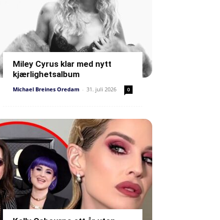
Miley Cyrus klar med nytt
kjærlighetsalbum
Michael Breines Oredam
-
31. juli 2026
0