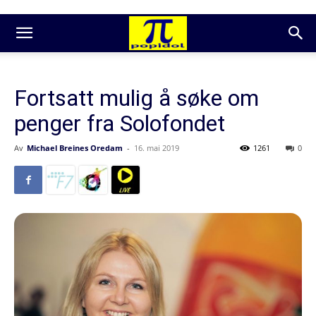
Fortsatt mulig å søke om
penger fra Solofondet
Av
Michael Breines Oredam
-
16. mai 2019
1261
0