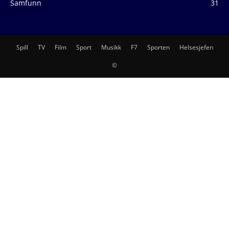
Samfunn
31
Spill
TV
Film
Sport
Musikk
F7
Sporten
Helsesjefen
©