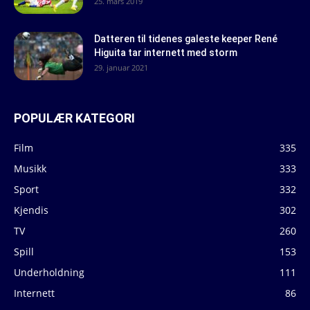
25. mars 2019
Datteren til tidenes galeste keeper René
Higuita tar internett med storm
29. januar 2021
POPULÆR KATEGORI
Film
335
Musikk
333
Sport
332
Kjendis
302
TV
260
Spill
153
Underholdning
111
Internett
86