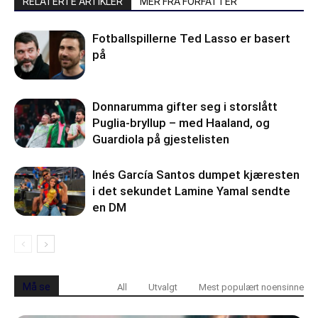
RELATERTE ARTIKLER
MER FRA FORFATTER
Fotballspillerne Ted Lasso er basert
på
Donnarumma gifter seg i storslått
Puglia-bryllup – med Haaland, og
Guardiola på gjestelisten
Inés García Santos dumpet kjæresten
i det sekundet Lamine Yamal sendte
en DM
Må se
All
Utvalgt
Mest populært noensinne