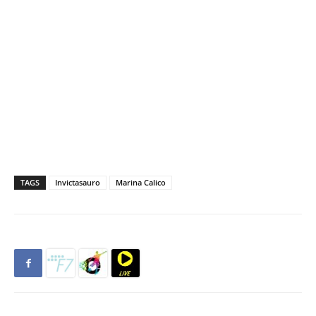
TAGS
Invictasauro
Marina Calico