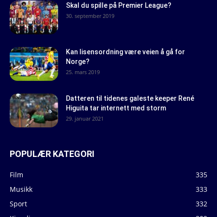
Skal du spille på Premier League?
30. september 2019
Kan lisensordning være veien å gå for
Norge?
25. mars 2019
Datteren til tidenes galeste keeper René
Higuita tar internett med storm
29. januar 2021
POPULÆR KATEGORI
Film
335
Musikk
333
Sport
332