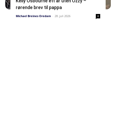
Kelly Osbourne ett år uten Ozzy –
rørende brev til pappa
Michael Breines Oredam
-
28. juli 2026
0