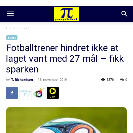
Hjem
Sport
Sport
Fotballtrener hindret ikke at
laget vant med 27 mål – fikk
sparken
Av
T. Richardson
-
18. november 2019
1376
0