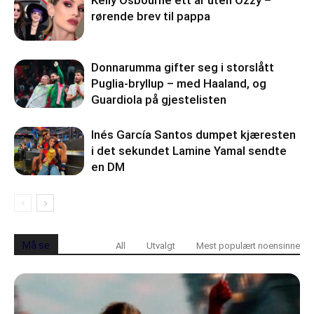
Kelly Osbourne ett år uten Ozzy –
rørende brev til pappa
Donnarumma gifter seg i storslått
Puglia-bryllup – med Haaland, og
Guardiola på gjestelisten
Inés García Santos dumpet kjæresten
i det sekundet Lamine Yamal sendte
en DM
Må se
All
Utvalgt
Mest populært noensinne