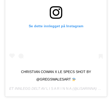
Se dette innlegget på Instagram
CHRISTIAN COWAN X LE SPECS SHOT BY
@GREGSWALESART
ET INNLEGG DELT AV
L I S A R I N N A
(@LISARINNA)
JUNI 18,