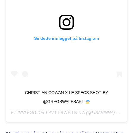
Se dette innlegget på Instagram
CHRISTIAN COWAN X LE SPECS SHOT BY
@GREGSWALESART
ET INNLEGG DELT AV
L I S A R I N N A
(@LISARINNA)
JUNI 18,