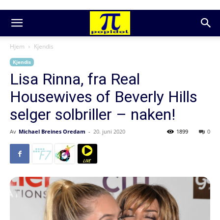
Hjem
Kjendis
Kjendis
Lisa Rinna, fra Real
Housewives of Beverly Hills
selger solbriller – naken!
Av
Michael Breines Oredam
-
20. juni 2020
1899
0