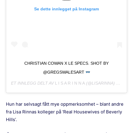
Se dette innlegget på Instagram
CHRISTIAN COWAN X LE SPECS. SHOT BY
@GREGSWALESART
ET INNLEGG DELT AV
L I S A R I N N A
(@LISARINNA)
JUNI 18,
Hun har selvsagt fått mye oppmerksomhet – blant andre
fra Lisa Rinnas kolleger på ‘Real Housewives of Beverly
Hills’.