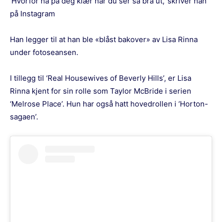
‘Hvorfor ha på deg klær når du ser så bra ut,’ skriver han
på Instagram
Han legger til at han ble «blåst bakover» av Lisa Rinna
under fotoseansen.
I tillegg til ‘Real Housewives of Beverly Hills’, er Lisa
Rinna kjent for sin rolle som Taylor McBride i serien
‘Melrose Place’. Hun har også hatt hovedrollen i ‘Horton-
sagaen’.