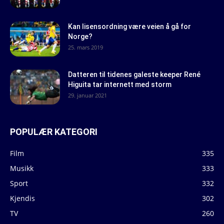
Kan lisensordning være veien å gå for
Norge?
25. mars 2019
Datteren til tidenes galeste keeper René
Higuita tar internett med storm
29. januar 2021
POPULÆR KATEGORI
Film
335
Musikk
333
Sport
332
Kjendis
302
TV
260