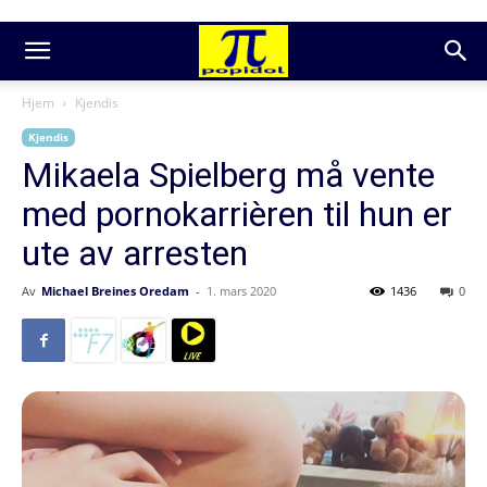
Hjem
Kjendis
Kjendis
Mikaela Spielberg må vente
med pornokarrièren til hun er
ute av arresten
Av
Michael Breines Oredam
-
1. mars 2020
1436
0