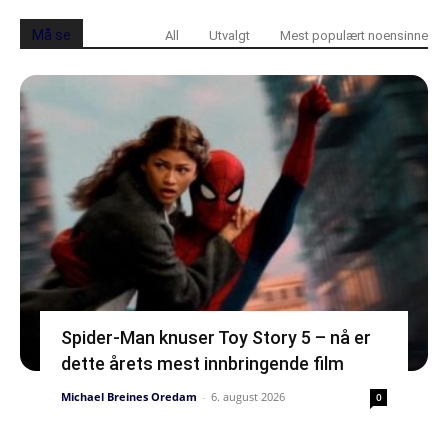
Må se
All
Utvalgt
Mest populært noensinne
Spider-Man knuser Toy Story 5 – nå er
dette årets mest innbringende film
Michael Breines Oredam
-
6. august 2026
0