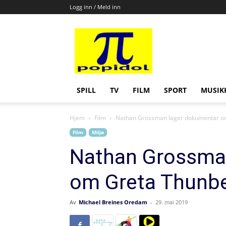
Logg inn / Meld inn
Popidol
SPILL
TV
FILM
SPORT
MUSIK
Hjem
Film
Nathan Grossman lager dokumentar o
Film
Miljø
Nathan Grossma
om Greta Thunb
Av
Michael Breines Oredam
-
29. mai 2019