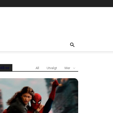
Må se
All
Utvalgt
Mer