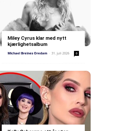
Miley Cyrus klar med nytt
kjærlighetsalbum
Michael Breines Oredam
-
31. juli 2026
0