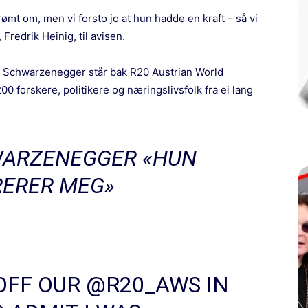
drømt om, men vi forsto jo at hun hadde en kraft – så vi
 Fredrik Heinig, til avisen.
ld Schwarzenegger står bak
R20 Austrian World
0 forskere, politikere og næringslivsfolk fra ei lang
ARZENEGGER «HUN
RERER MEG»
 OFF OUR @R20_AWS IN