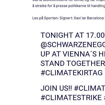
å streike for å presse politikerne til handling
Les på Sporten:
Signert: Xavi lar Barcelona 
TONIGHT AT 17.0
@SCHWARZENEG
UP AT VIENNA´S 
STAND TOGETHER
#CLIMATEKIRTAG
JOIN US!!
#CLIMA
#CLIMATESTRIKE