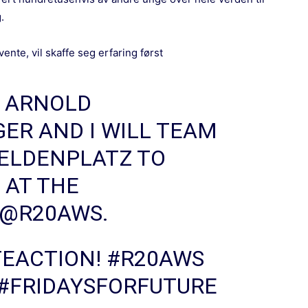
.
vente, vil skaffe seg erfaring først
0 ARNOLD
GER
AND I WILL TEAM
HELDENPLATZ TO
 AT THE
@R20AWS.
TEACTION
!
#R20AWS
#FRIDAYSFORFUTURE