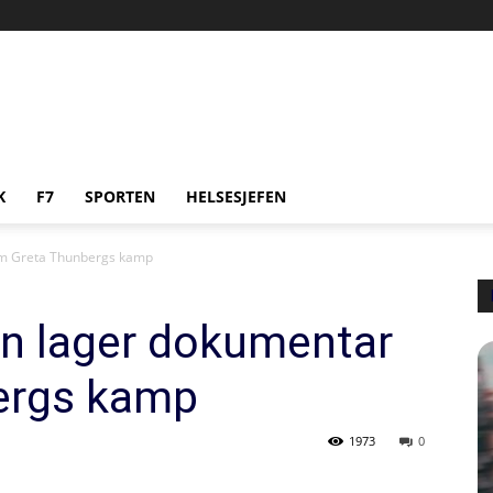
K
F7
SPORTEN
HELSESJEFEN
m Greta Thunbergs kamp
n lager dokumentar
ergs kamp
1973
0