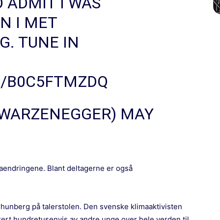
O ADMIT I WAS
N I MET
G
. TUNE IN
M/B0C5FTMZDQ
HWARZENEGGER)
MAY
maendringene. Blant deltagerne er også
Thunberg
på talerstolen. Den svenske klimaaktivisten
irert hundretusenvis av andre unge over hele verden til