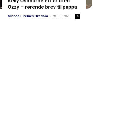
Kelly Osbourne ett år uten
Ozzy – rørende brev til pappa
Michael Breines Oredam
-
28. juli 2026
0