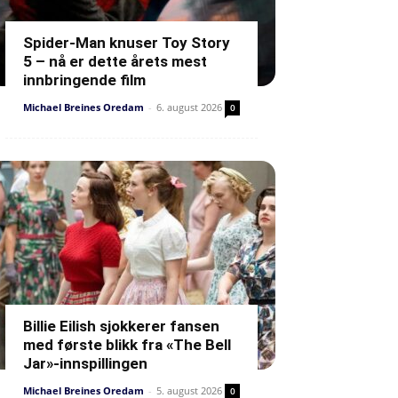
Spider-Man knuser Toy Story
5 – nå er dette årets mest
innbringende film
Michael Breines Oredam
-
6. august 2026
0
Billie Eilish sjokkerer fansen
med første blikk fra «The Bell
Jar»-innspillingen
Michael Breines Oredam
-
5. august 2026
0