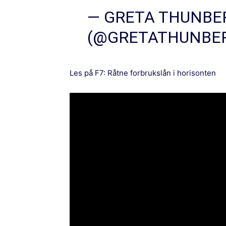
— GRETA THUNBE
(@GRETATHUNBE
Les på F7:
Råtne forbrukslån i horisonten