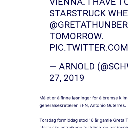
VIENNA. I HAVE T
STARSTRUCK WHE
@GRETATHUNBER
TOMORROW.
PIC.TWITTER.CO
— ARNOLD (@SC
27, 2019
Målet er å finne løsninger for å bremse kli
generalsekretæren i FN, Antonio Guterres.
Torsdag formiddag stod 16 år gamle
Greta 
starta skolestreikene for klima, og har insp