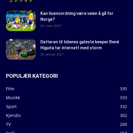
Kan lisensordning være veien å gå for
Norge?
25. mars 2019
Datteren til tidenes galeste keeper René
Higuita tar internett med storm
29. januar 2021
POPULÆR KATEGORI
Film
335
Musikk
333
Sport
332
Kjendis
302
TV
260