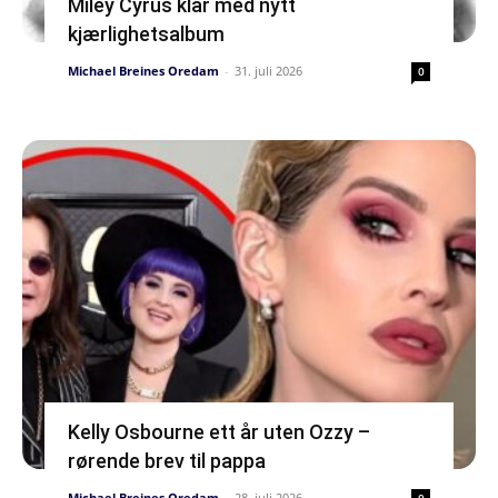
Miley Cyrus klar med nytt
kjærlighetsalbum
Michael Breines Oredam
-
31. juli 2026
0
Kelly Osbourne ett år uten Ozzy –
rørende brev til pappa
Michael Breines Oredam
-
28. juli 2026
0