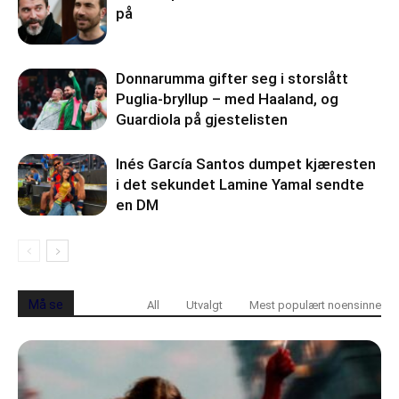
på
Donnarumma gifter seg i storslått
Puglia-bryllup – med Haaland, og
Guardiola på gjestelisten
Inés García Santos dumpet kjæresten
i det sekundet Lamine Yamal sendte
en DM
Må se
All
Utvalgt
Mest populært noensinne