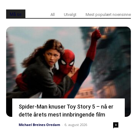
Må se
All
Utvalgt
Mest populært noensinne
Spider-Man knuser Toy Story 5 – nå er
dette årets mest innbringende film
Michael Breines Oredam
-
6. august 2026
0