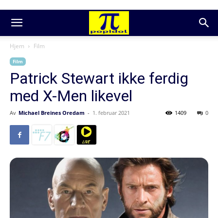
Hjem
Film
Film
Patrick Stewart ikke ferdig
med X-Men likevel
Av
Michael Breines Oredam
-
1. februar 2021
1409
0