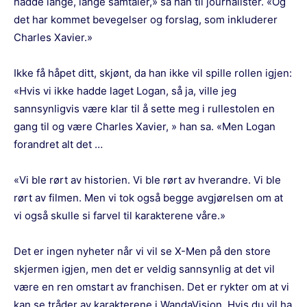
hadde lange, lange samtaler,» sa han til journalister. «Og
det har kommet bevegelser og forslag, som inkluderer
Charles Xavier.»
Ikke få håpet ditt, skjønt, da han ikke vil spille rollen igjen:
«Hvis vi ikke hadde laget Logan, så ja, ville jeg
sannsynligvis være klar til å sette meg i rullestolen en
gang til og være Charles Xavier, » han sa. «Men Logan
forandret alt det …
«Vi ble rørt av historien. Vi ble rørt av hverandre. Vi ble
rørt av filmen. Men vi tok også begge avgjørelsen om at
vi også skulle si farvel til karakterene våre.»
Det er ingen nyheter når vi vil se X-Men på den store
skjermen igjen, men det er veldig sannsynlig at det vil
være en ren omstart av franchisen. Det er rykter om at vi
kan se tråder av karakterene i WandaVision. Hvis du vil ha