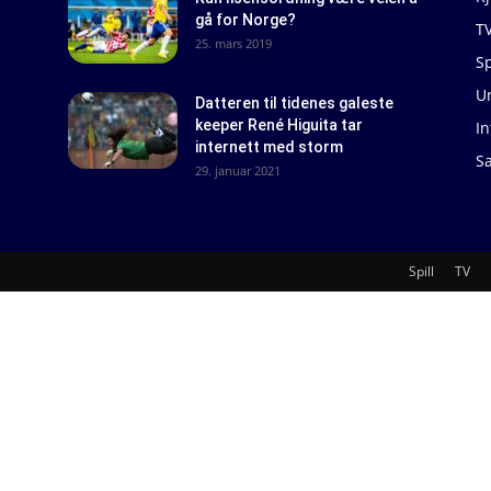
gå for Norge?
T
25. mars 2019
Sp
U
Datteren til tidenes galeste
keeper René Higuita tar
In
internett med storm
S
29. januar 2021
Spill
TV