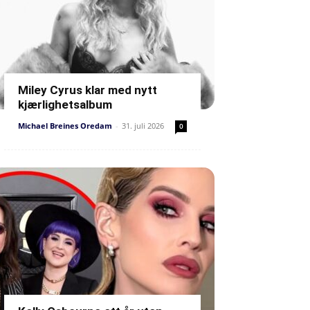
Miley Cyrus klar med nytt
kjærlighetsalbum
Michael Breines Oredam
-
31. juli 2026
0