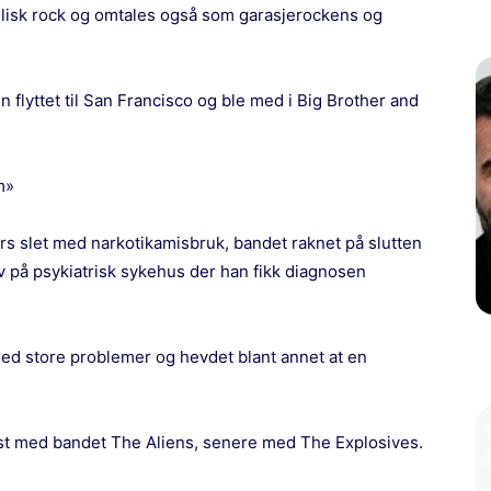
lisk rock og omtales også som garasjerockens og
hun flyttet til San Francisco og ble med i Big Brother and
m»
s slet med narkotikamisbruk, bandet raknet på slutten
v på psykiatrisk sykehus der han fikk diagnosen
 med store problemer og hevdet blant annet at en
ørst med bandet The Aliens, senere med The Explosives.