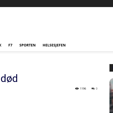
K
F7
SPORTEN
HELSESJEFEN
 død
1196
0