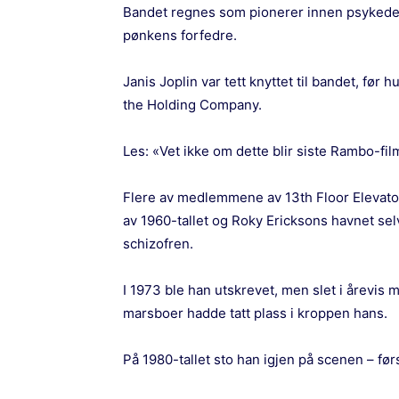
Bandet regnes som pionerer innen psykede
pønkens forfedre.
Janis Joplin var tett knyttet til bandet, før 
the Holding Company.
Les:
«Vet ikke om dette blir siste Rambo-fil
Flere av medlemmene av 13th Floor Elevator
av 1960-tallet og Roky Ericksons havnet sel
schizofren.
I 1973 ble han utskrevet, men slet i årevis
marsboer hadde tatt plass i kroppen hans.
På 1980-tallet sto han igjen på scenen – f