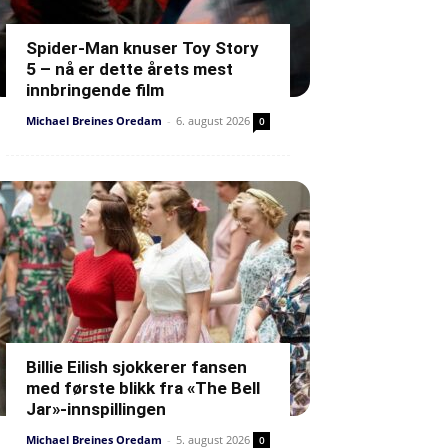
Spider-Man knuser Toy Story
5 – nå er dette årets mest
innbringende film
Michael Breines Oredam
-
6. august 2026
0
Billie Eilish sjokkerer fansen
med første blikk fra «The Bell
Jar»-innspillingen
Michael Breines Oredam
-
5. august 2026
0