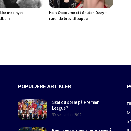
 klar med nytt
Kelly Osbourne ett år uten Ozzy –
salbum
rørende brev til pappa
POPULÆRE ARTIKLER
P
Skal du spille på Premier
Fi
League?
M
30. september 2019
S
K
Kan lisensordning være veien å