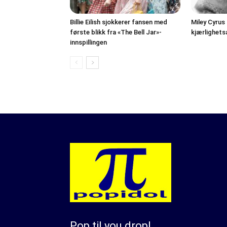
Billie Eilish sjokkerer fansen med
Miley Cyrus
første blikk fra «The Bell Jar»-
kjærlighet
innspillingen
Pop til you drop!