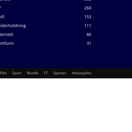
V
260
ill
153
nderholdning
111
ternett
86
amfunn
31
Film
Sport
Musikk
F7
Sporten
Helsesjefen