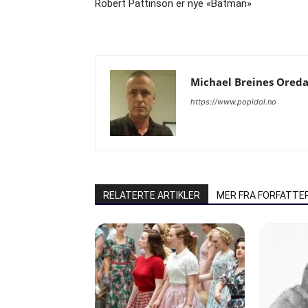
Robert Pattinson er nye «Batman»
Michael Breines Ored
https://www.popidol.no
RELATERTE ARTIKLER
MER FRA FORFATTE