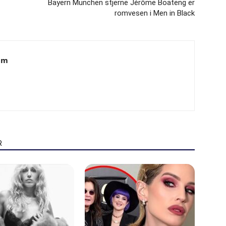
Bayern München stjerne Jérôme Boateng er
romvesen i Men in Black
am
R