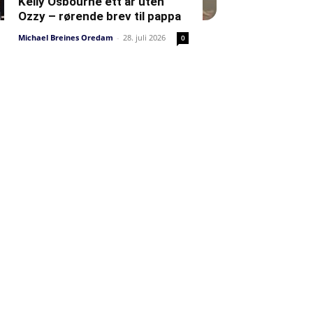
Kelly Osbourne ett år uten
Ozzy – rørende brev til pappa
Michael Breines Oredam
-
28. juli 2026
0