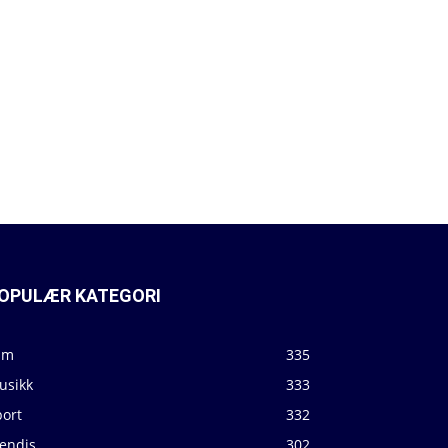
OPULÆR KATEGORI
lm
335
usikk
333
port
332
jendis
302