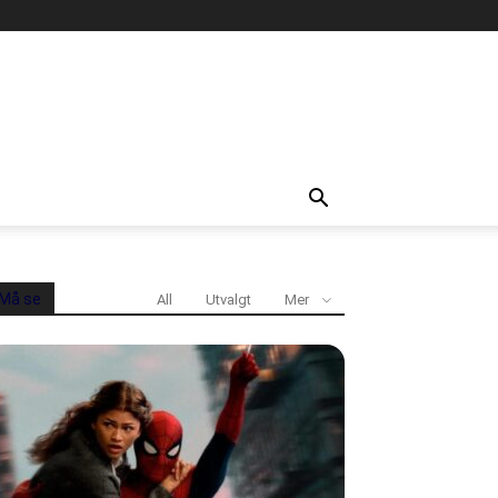
Må se
All
Utvalgt
Mer