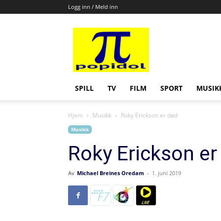
Logg inn / Meld inn
Popidol
SPILL
TV
FILM
SPORT
MUSIK
Hjem
Musikk
Roky Erickson er død
Musikk
Roky Erickson er
Av
Michael Breines Oredam
-
1. juni 2019