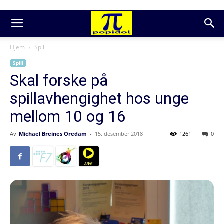
Hjem
Spill
Spill
Skal forske på
spillavhengighet hos unge
mellom 10 og 16
Av
Michael Breines Oredam
-
15. desember 2018
1261
0