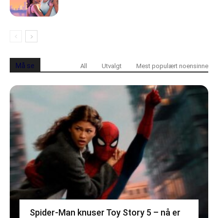
Må se
All
Utvalgt
Mest populært noensinne
Spider-Man knuser Toy Story 5 – nå er