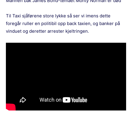
Mannen bak James Bond-temaet Monty Norman er død
Til Taxi sjåførene store lykke så ser vi imens dette
foregår ruller en politibil opp back taxien, og banker på
vinduet og deretter arrester kjeltringen.