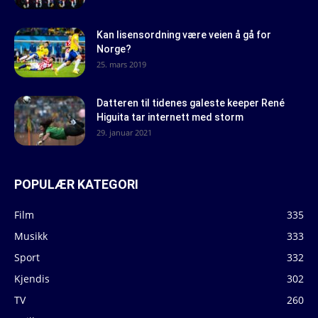
Kan lisensordning være veien å gå for
Norge?
25. mars 2019
Datteren til tidenes galeste keeper René
Higuita tar internett med storm
29. januar 2021
POPULÆR KATEGORI
Film
335
Musikk
333
Sport
332
Kjendis
302
TV
260