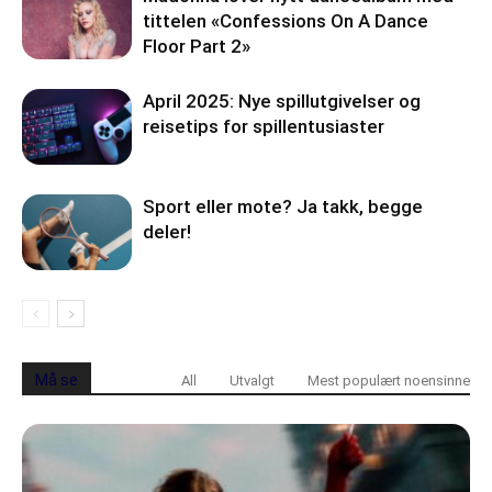
tittelen «Confessions On A Dance
Floor Part 2»
April 2025: Nye spillutgivelser og
reisetips for spillentusiaster
Sport eller mote? Ja takk, begge
deler!
Må se
All
Utvalgt
Mest populært noensinne