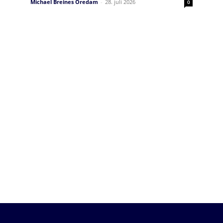
Michael Breines Oredam
-
28. juli 2026
0