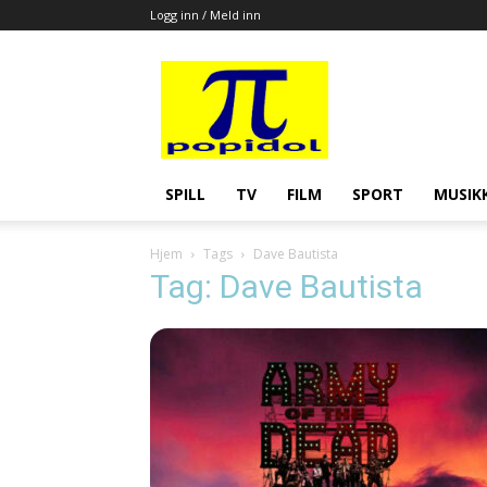
Logg inn / Meld inn
Popidol
SPILL
TV
FILM
SPORT
MUSIK
Hjem
Tags
Dave Bautista
Tag: Dave Bautista