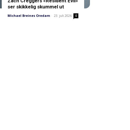
Zach Creggers «Resident Evil»
ser skikkelig skummel ut
Michael Breines Oredam
-
23. juli 2026
0