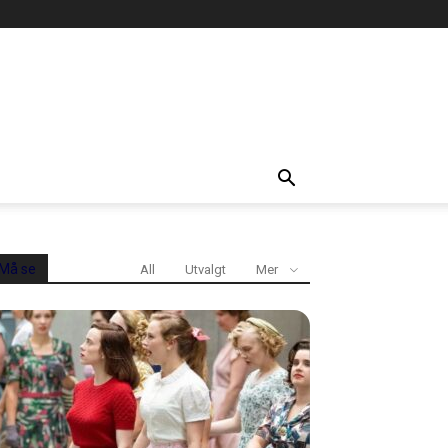
Må se
All
Utvalgt
Mer