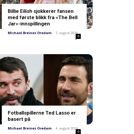
Billie Eilish sjokkerer fansen
med første blikk fra «The Bell
Jar»-innspillingen
Michael Breines Oredam
-
5. august 2026
0
Fotballspillerne Ted Lasso er
basert på
Michael Breines Oredam
-
4. august 2026
0