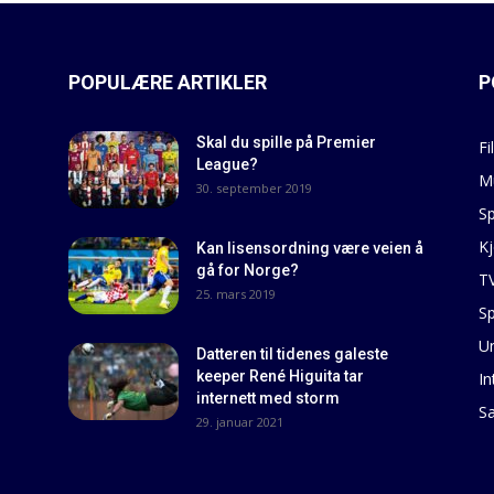
POPULÆRE ARTIKLER
P
Skal du spille på Premier
Fi
League?
M
30. september 2019
Sp
Kj
Kan lisensordning være veien å
gå for Norge?
T
25. mars 2019
Sp
U
Datteren til tidenes galeste
keeper René Higuita tar
In
internett med storm
S
29. januar 2021