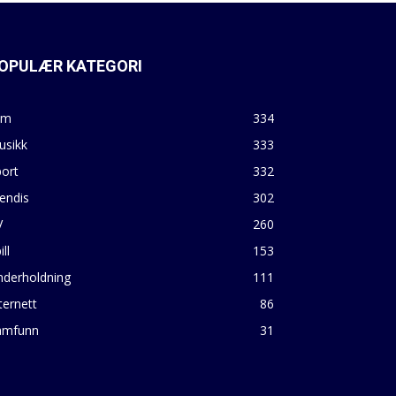
OPULÆR KATEGORI
lm
334
usikk
333
ort
332
endis
302
V
260
ill
153
nderholdning
111
ternett
86
amfunn
31