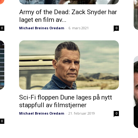
Army of the Dead: Zack Snyder har
laget en film av...
Michael Breines Oredam
-
6. mars 2021
0
0
Sci-Fi floppen Dune lages på nytt
stappfull av filmstjerner
Michael Breines Oredam
-
21. februar 2019
0
0