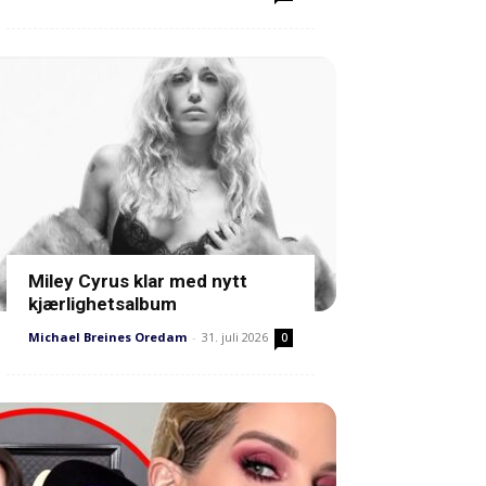
Miley Cyrus klar med nytt
kjærlighetsalbum
Michael Breines Oredam
-
31. juli 2026
0