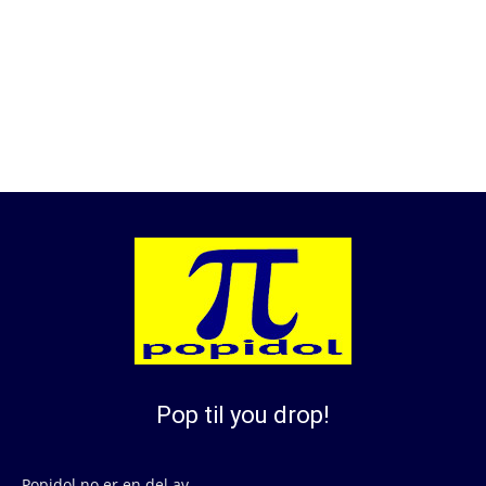
Pop til you drop!
Popidol.no er en del av