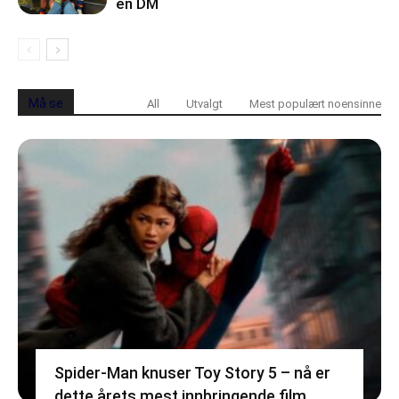
en DM
Må se
All
Utvalgt
Mest populært noensinne
Spider-Man knuser Toy Story 5 – nå er
dette årets mest innbringende film