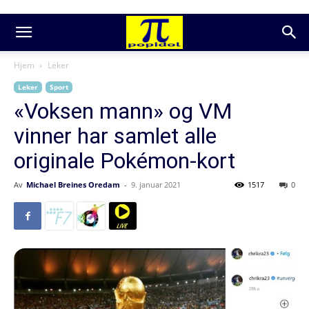
Hjem
Leker
Leker
Sport
«Voksen mann» og VM
vinner har samlet alle
originale Pokémon-kort
Av
Michael Breines Oredam
-
9. januar 2021
1517
0