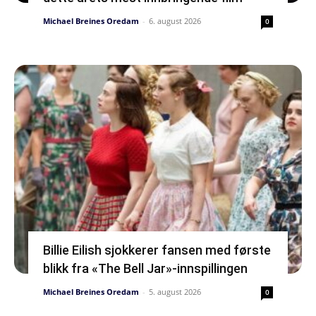
Michael Breines Oredam
-
6. august 2026
0
Billie Eilish sjokkerer fansen med første
blikk fra «The Bell Jar»-innspillingen
Michael Breines Oredam
-
5. august 2026
0