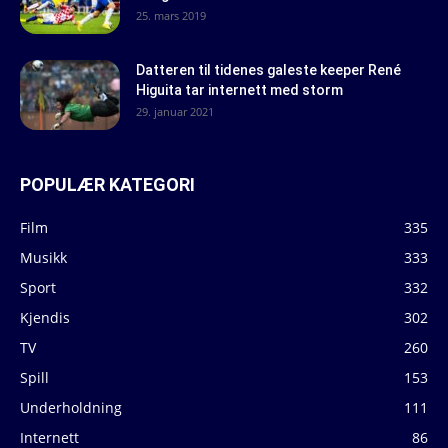
25. mars 2019
Datteren til tidenes galeste keeper René
Higuita tar internett med storm
29. januar 2021
POPULÆR KATEGORI
Film
335
Musikk
333
Sport
332
Kjendis
302
TV
260
Spill
153
Underholdning
111
Internett
86