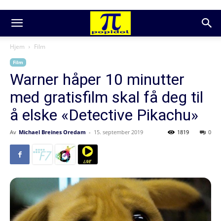
Hjem
Film
Film
Warner håper 10 minutter
med gratisfilm skal få deg til
å elske «Detective Pikachu»
Av
Michael Breines Oredam
-
15. september 2019
1819
0