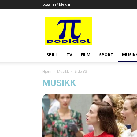
Logg inn / Meld inn
Popidol
SPILL
TV
FILM
SPORT
MUSIK
Hjem
Musikk
Side 33
MUSIKK