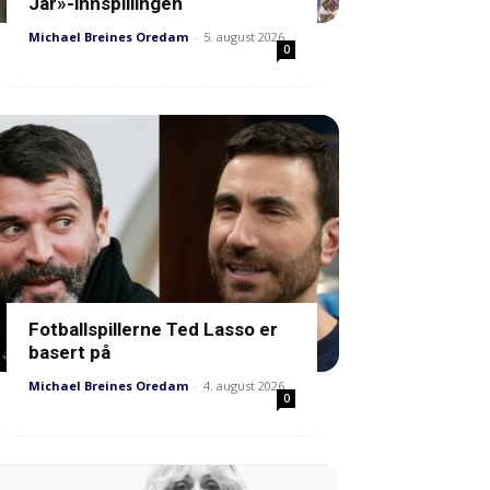
Jar»-innspillingen
Michael Breines Oredam
-
5. august 2026
0
Fotballspillerne Ted Lasso er
basert på
Michael Breines Oredam
-
4. august 2026
0