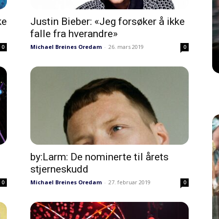
ke
Justin Bieber: «Jeg forsøker å ikke
falle fra hverandre»
Michael Breines Oredam
-
26. mars 2019
0
0
by:Larm: De nominerte til årets
stjerneskudd
Michael Breines Oredam
-
27. februar 2019
0
0