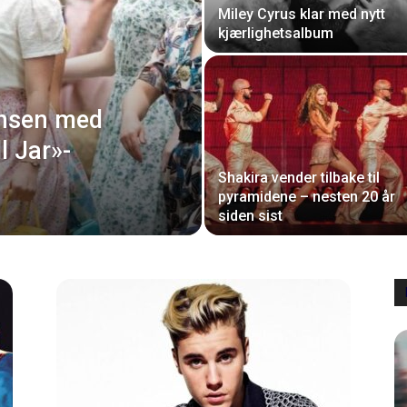
Miley Cyrus klar med nytt
kjærlighetsalbum
fansen med
l Jar»-
Shakira vender tilbake til
pyramidene – nesten 20 år
siden sist