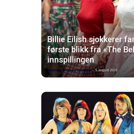
Billie Eilish sjokkerer 
første blikk fra «The Bel
innspillingen
Michael Breines Oredam
-
5. august 2026