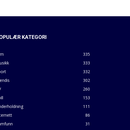
OPULÆR KATEGORI
lm
335
usikk
333
ort
332
endis
302
V
260
ill
153
nderholdning
111
ternett
86
amfunn
31