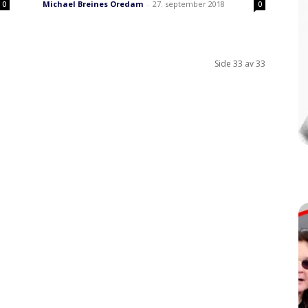
Michael Breines Oredam
-
27. september 2018
0
0
Side 33 av 33