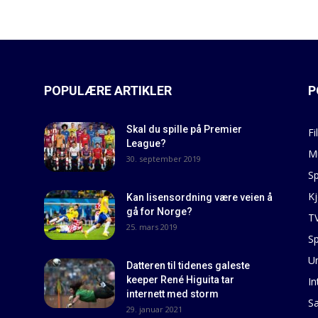
POPULÆRE ARTIKLER
P
Skal du spille på Premier
Fi
League?
M
30. september 2019
Sp
Kj
Kan lisensordning være veien å
gå for Norge?
T
25. mars 2019
Sp
U
Datteren til tidenes galeste
keeper René Higuita tar
In
internett med storm
S
29. januar 2021