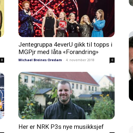
Jentegruppa 4everU gikk til topps i
MGPjr med låta «Forandring»
Michael Breines Oredam
-
4. november 2018
0
0
Her er NRK P3s nye musikksjef