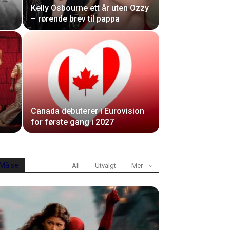
Kelly Osbourne ett år uten Ozzy
– rørende brev til pappa
Canada debuterer i Eurovision
for første gang i 2027
Må se
All
Utvalgt
Mer