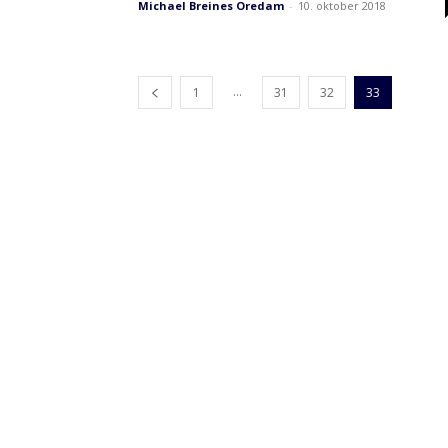
Michael Breines Oredam
-
10. oktober 2018
...
1
31
32
33