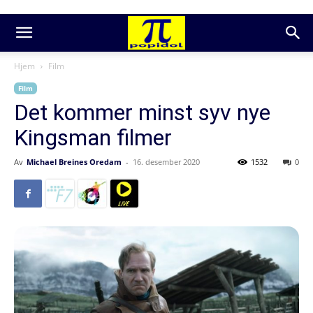
Hjem
Film
Film
Det kommer minst syv nye
Kingsman filmer
Av
Michael Breines Oredam
-
16. desember 2020
1532
0