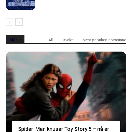
Må se
All
Utvalgt
Mest populært noensinne
Spider-Man knuser Toy Story 5 – nå er