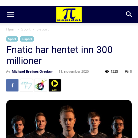
Hjem
Sport
E-sport
Sport
E-sport
Fnatic har hentet inn 300
millioner
Av
Michael Breines Oredam
-
11. november 2020
1325
0