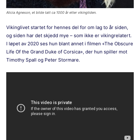
Alicia Agneson, et bilde tatt ca 1000 år etter vikingtiden.
Vikinglivet startet for hennes del for om lag to år siden,
og siden har det skjedd mye – som ikke er vikingrelatert.
I løpet av 2020 ses hun blant annet i filmen «The Obscure
Life Of the Grand Duke of Corsica», der hun spiller mot
Timothy Spall og Peter Stormare.