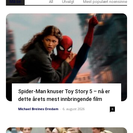
Må se
All
Utvalgt
Mest populært noensinne
Spider-Man knuser Toy Story 5 – nå er
dette årets mest innbringende film
Michael Breines Oredam
-
6. august 2026
0