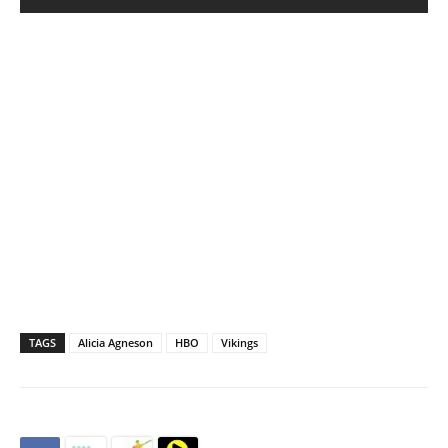
TAGS
Alicia Agneson
HBO
Vikings