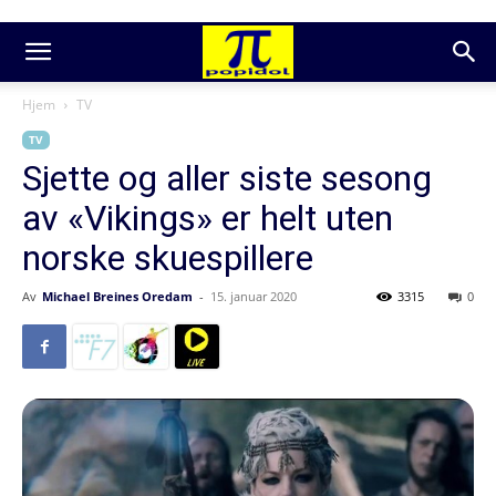
Hjem
TV
TV
Sjette og aller siste sesong
av «Vikings» er helt uten
norske skuespillere
Av
Michael Breines Oredam
-
15. januar 2020
3315
0