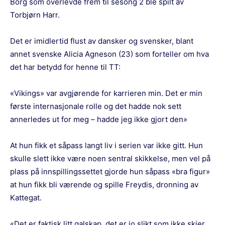
Borg som overlevde frem til sesong 2 ble spilt av
Torbjørn Harr.
Det er imidlertid flust av dansker og svensker, blant
annet svenske Alicia Agneson (23) som forteller om hva
det har betydd for henne til TT:
«Vikings» var avgjørende for karrieren min. Det er min
første internasjonale rolle og det hadde nok sett
annerledes ut for meg – hadde jeg ikke gjort den»
At hun fikk et såpass langt liv i serien var ikke gitt. Hun
skulle slett ikke være noen sentral skikkelse, men vel på
plass på innspillingssettet gjorde hun såpass «bra figur»
at hun fikk bli værende og spille Freydis, dronning av
Kattegat.
«Det er faktisk litt galskap, det er jo slikt som ikke skjer.