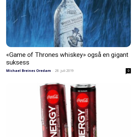
«Game of Thrones whiskey» også en gigant
suksess
Michael Breines Oredam
-
28. juli 2019
0