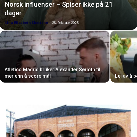
Norsk influenser – Spiser ikke på 21
dager
Lina Elisabeth Skottene
-
28. februar 2025
Atletico Madrid bruker Alexander Sørloth til
mer enn å score mål
Lei av å 