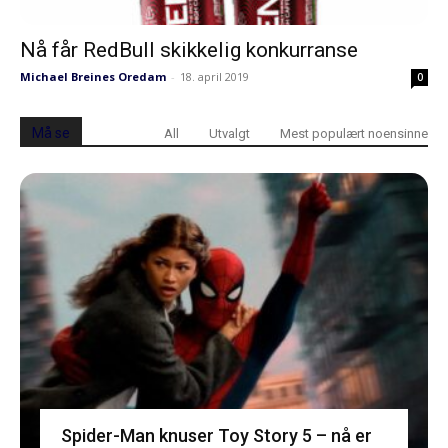
Nå får RedBull skikkelig konkurranse
Michael Breines Oredam
-
18. april 2019
0
Må se
All
Utvalgt
Mest populært noensinne
Spider-Man knuser Toy Story 5 – nå er