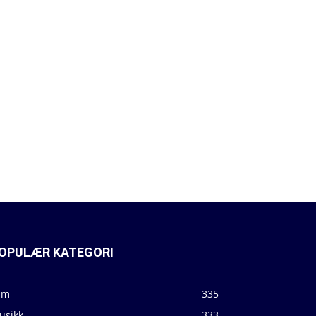
OPULÆR KATEGORI
lm
335
usikk
333