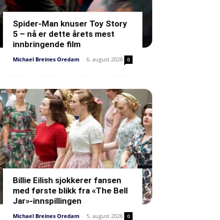
Spider-Man knuser Toy Story
5 – nå er dette årets mest
innbringende film
Michael Breines Oredam
-
6. august 2026
0
Billie Eilish sjokkerer fansen
med første blikk fra «The Bell
Jar»-innspillingen
Michael Breines Oredam
-
5. august 2026
0