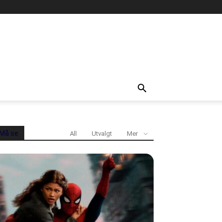
Må se
All
Utvalgt
Mer