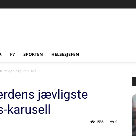
K
F7
SPORTEN
HELSESJEFEN
tutskytnings-karusell
rdens jævligste
s-karusell
1533
0