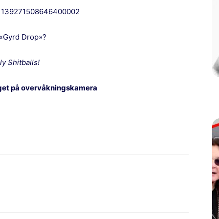
us/1139271508646400002
 «Gyrd Drop»?
ly Shitballs!
nget på overvåkningskamera