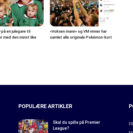
på en julegave til
«Voksen mann» og VM vinner har
er med den minst like
samlet alle originale Pokémon-kort
POPULÆRE ARTIKLER
P
Skal du spille på Premier
Fi
League?
M