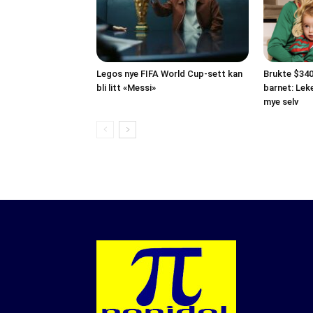
Legos nye FIFA World Cup-sett kan
Brukte $340 
bli litt «Messi»
barnet: Lek
mye selv