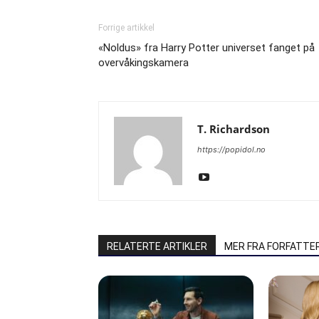
Forrige artikkel
«Noldus» fra Harry Potter universet fanget på
overvåkingskamera
T. Richardson
https://popidol.no
RELATERTE ARTIKLER
MER FRA FORFATTE