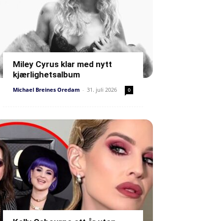
Miley Cyrus klar med nytt
kjærlighetsalbum
Michael Breines Oredam
-
31. juli 2026
0