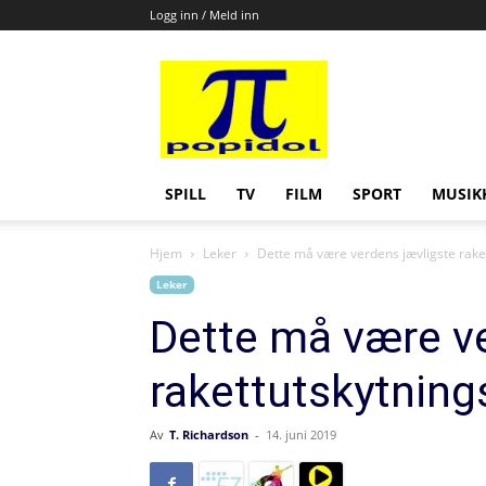
Logg inn / Meld inn
Popidol
SPILL
TV
FILM
SPORT
MUSIK
Hjem
Leker
Dette må være verdens jævligste raket
Leker
Dette må være ve
rakettutskytning
Av
T. Richardson
-
14. juni 2019