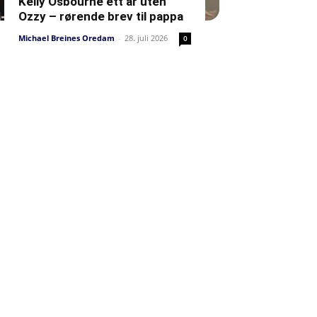
Kelly Osbourne ett år uten
Ozzy – rørende brev til pappa
Michael Breines Oredam
-
28. juli 2026
0