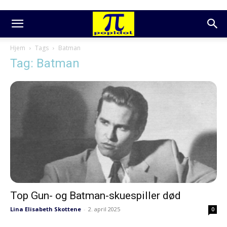
Hjem
Tags
Batman
Tag: Batman
Top Gun- og Batman-skuespiller død
Lina Elisabeth Skottene
-
2. april 2025
0