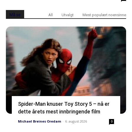
Må se
All
Utvalgt
Mest populært noensinne
Spider-Man knuser Toy Story 5 – nå er
dette årets mest innbringende film
Michael Breines Oredam
-
6. august 2026
0